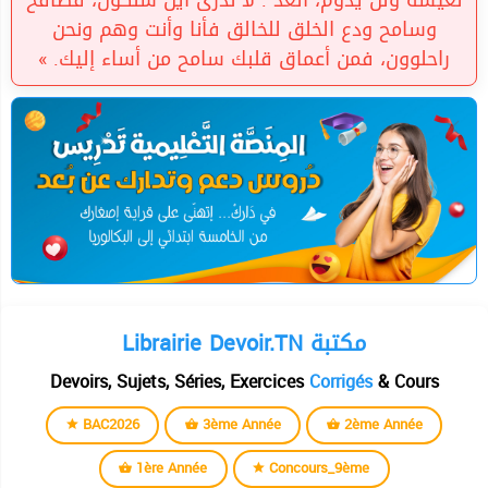
نعيشه ولن يدوم، الغد : لا ندرى أين سنكون، فصافح
وسامح ودع الخلق للخالق فأنا وأنت وهم ونحن
راحلوون، فمن أعماق قلبك سامح من أساء إليك. »
Librairie Devoir.TN مكتبة
Devoirs, Sujets, Séries, Exercices
Corrigés
& Cours
BAC2026
3ème Année
2ème Année
1ère Année
Concours_9ème