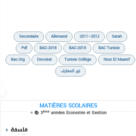
Secondaire
Allemand
2011–2012
Sarah
Pdf
BAC-2018
BAC-2019
BAC Tunisie
Bac.org
Devoirat
Tunisie Collège
Nour El Maaref
نور المعارف
MATIÈRES SCOLAIRES
Cours
Cours
ème
≡ 📚 3
années Economie et Gestion
Devoirs
Cours
Devoirs
Devoirs
Informatique
Séries
Devoirs
فلسفة
Devoirs