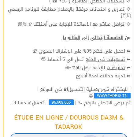
( REC 📼 )
تسجيلات الحصص المباشرة
💠
تمارين و امتحانات مرفقة بالإصلاح مطابقة للبرنامج الرسمي
💠
🇹🇳
⁉ 🙋🏼
تواصل مباشر مع الأساتذة للإجابة على أسئلتك
💠
من
الخامسة ابتدائي
إلى
البكالوريا
🎁
الإشتراك السنوي
على
خَصْم 35%
⬅ احصل على
تصل الي 5 أقساط 😍
تسهيلات في الدفع
⬅
للإخوة تصل 50% 👪
تخفيضات
⬅
لمدة أسبوع
تجربة مجانية
⬅
ℹ للإشتراك قوم بعملية التسجيل🔐 في الموقع |
WWW.TADRIS.TN
🌐
96.609.606
ثم يرجى الاتصال بالرقم 📞 |
لتفعيل✔ حسابك.
ÉTUDE EN LIGNE / DOUROUS DA3M &
TADAROK