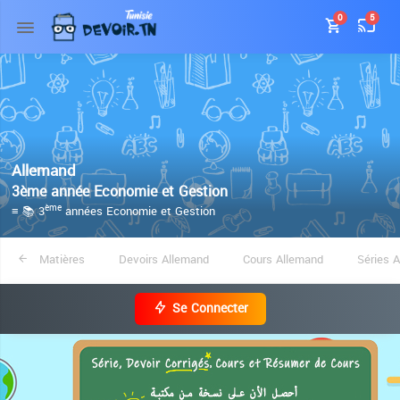
0
5
Allemand
3ème année Economie et Gestion
≡ 📚 3
années Economie et Gestion
ème
Matières
Devoirs Allemand
Cours Allemand
Séries 
Se Connecter