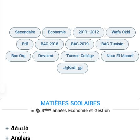
Secondaire
Economie
2011–2012
Wafa Okbi
Pdf
BAC-2018
BAC-2019
BAC Tunisie
Bac.org
Devoirat
Tunisie Collège
Nour El Maaref
نور المعارف
MATIÈRES SCOLAIRES
Cours
Cours
ème
≡ 📚 3
années Economie et Gestion
Devoirs
Cours
Devoirs
Devoirs
Informatique
Séries
Devoirs
فلسفة
Devoirs
التاريخ
Mathématiques
Anglais