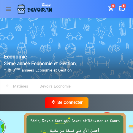
0
5
Economie
3ème année Economie et Gestion
≡ 📚 3
années Economie et Gestion
ème
Matières
Devoirs Economie
Se Connecter