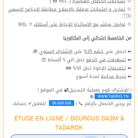
( REC 📼 )
تسجيلات الحصص المباشرة
💠
تمارين و امتحانات مرفقة بالإصلاح مطابقة للبرنامج الرسمي
💠
🇹🇳
⁉ 🙋🏼
تواصل مباشر مع الأساتذة للإجابة على أسئلتك
💠
من
الخامسة ابتدائي
إلى
البكالوريا
🎁
الإشتراك السنوي
على
خَصْم 35%
⬅ احصل على
تصل الي 5 أقساط 😍
تسهيلات في الدفع
⬅
للإخوة تصل 50% 👪
تخفيضات
⬅
لمدة أسبوع
تجربة مجانية
⬅
ℹ للإشتراك قوم بعملية التسجيل🔐 في الموقع |
WWW.TADRIS.TN
🌐
96.609.606
ثم يرجى الاتصال بالرقم 📞 |
لتفعيل✔ حسابك.
ÉTUDE EN LIGNE / DOUROUS DA3M &
TADAROK