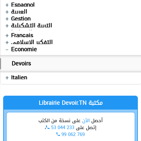
Devoirs
Espagnol
Devoirs
العربية
Cours
Devoirs
Gestion
Devoirs
Devoirs
التربية التشكيلية
Devoirs
الجغرافيا
Français
Devoirs
التفكير الإسلامي
Economie
Cours
Devoirs
Devoirs
Séries
Devoirs
Italien
Allemand
Librairie Devoir.TN مكتبة
أحصل
الأن
على نسخة من الكتب
،
53 044 233
إتصل على
99 062 769