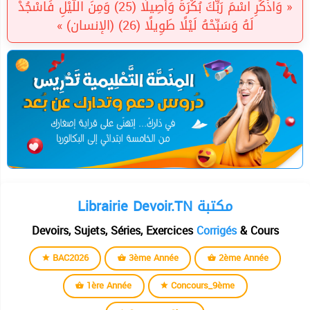
« وَاذْكُرِ اسْمَ رَبِّكَ بُكْرَةً وَأَصِيلًا (25) وَمِنَ اللَّيْلِ فَاسْجُدْ
لَهُ وَسَبِّحْهُ لَيْلًا طَوِيلًا (26) (الإنسان) »
Librairie Devoir.TN مكتبة
Devoirs, Sujets, Séries, Exercices
Corrigés
& Cours
BAC2026
3ème Année
2ème Année
1ère Année
Concours_9ème