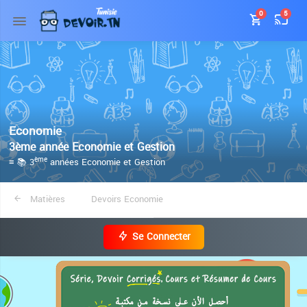
0
5
Economie
3ème année Economie et Gestion
≡ 📚 3
années Economie et Gestion
ème
Matières
Devoirs Economie
Se Connecter