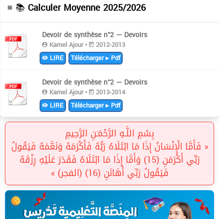
≡ 📚
Calculer Moyenne 2025/2026
Devoir de synthèse n°2 — Devoirs
Kamel Ajour •
2012-2013
LIRE
Télécharger ▸ Pdf
Devoir de synthèse n°2 — Devoirs
Kamel Ajour •
2013-2014
LIRE
Télécharger ▸ Pdf
بِسْمِ اللَّـهِ الرَّحْمَـٰنِ الرَّحِيمِ
« فَأَمَّا الْإِنْسَانُ إِذَا مَا ابْتَلَاهُ رَبُّهُ فَأَكْرَمَهُ وَنَعَّمَهُ فَيَقُولُ
رَبِّي أَكْرَمَنِ (15) وَأَمَّا إِذَا مَا ابْتَلَاهُ فَقَدَرَ عَلَيْهِ رِزْقَهُ
فَيَقُولُ رَبِّي أَهَانَنِ (16) (الفجر) »