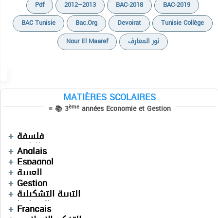
Pdf
2012–2013
BAC-2018
BAC-2019
BAC Tunisie
Bac.org
Devoirat
Tunisie Collège
Nour El Maaref
نور المعارف
MATIÈRES SCOLAIRES
Cours
Cours
ème
≡ 📚 3
années Economie et Gestion
Devoirs
Cours
Devoirs
Devoirs
Informatique
Séries
Devoirs
فلسفة
Devoirs
التاريخ
Mathématiques
Anglais
Devoirs
Espagnol
Devoirs
العربية
Cours
Devoirs
Gestion
Devoirs
Devoirs
التربية التشكيلية
Devoirs
الجغرافيا
Français
Devoirs