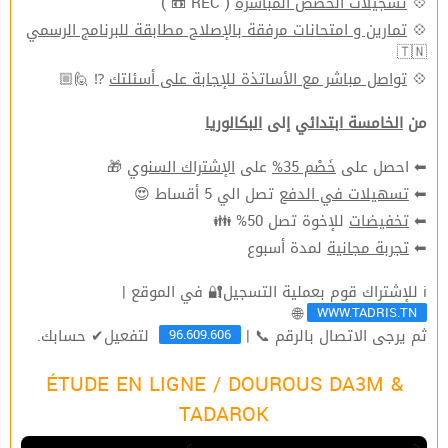
( REC 📼 )
تسجيلات الحصص المباشرة
💠
تمارين و امتحانات مرفقة بالإصلاح مطابقة للبرنامج الرسمي
💠
🇹🇳
⁉ 🙋🏼
تواصل مباشر مع الأساتذة للإجابة على أسئلتك
💠
من
الخامسة ابتدائي
إلى
البكالوريا
🎁
الإشتراك السنوي
على
خَصْم 35%
⬅ احصل على
تصل الي 5 أقساط 😍
تسهيلات في الدفع
⬅
للإخوة تصل 50% 👪
تخفيضات
⬅
لمدة أسبوع
تجربة مجانية
⬅
ℹ للإشتراك قوم بعملية التسجيل🔐 في الموقع |
WWW.TADRIS.TN
🌐
96.609.606
ثم يرجى الاتصال بالرقم 📞 |
لتفعيل✔ حسابك.
ÉTUDE EN LIGNE / DOUROUS DA3M &
TADAROK