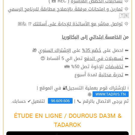
( REC 📼 )
تسجيلات الحصص المباشرة
💠
تمارين و امتحانات مرفقة بالإصلاح مطابقة للبرنامج الرسمي
💠
🇹🇳
⁉ 🙋🏼
تواصل مباشر مع الأساتذة للإجابة على أسئلتك
💠
من
الخامسة ابتدائي
إلى
البكالوريا
🎁
الإشتراك السنوي
على
خَصْم 35%
⬅ احصل على
تصل الي 5 أقساط 😍
تسهيلات في الدفع
⬅
للإخوة تصل 50% 👪
تخفيضات
⬅
لمدة أسبوع
تجربة مجانية
⬅
ℹ للإشتراك قوم بعملية التسجيل🔐 في الموقع |
WWW.TADRIS.TN
🌐
96.609.606
ثم يرجى الاتصال بالرقم 📞 |
لتفعيل✔ حسابك.
ÉTUDE EN LIGNE / DOUROUS DA3M &
TADAROK