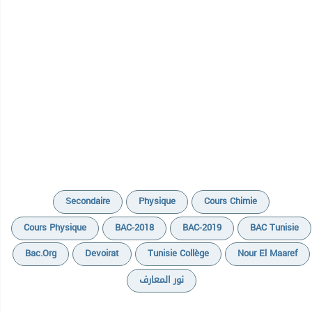
Secondaire
Physique
Cours Chimie
Cours Physique
BAC-2018
BAC-2019
BAC Tunisie
Bac.org
Devoirat
Tunisie Collège
Nour El Maaref
نور المعارف