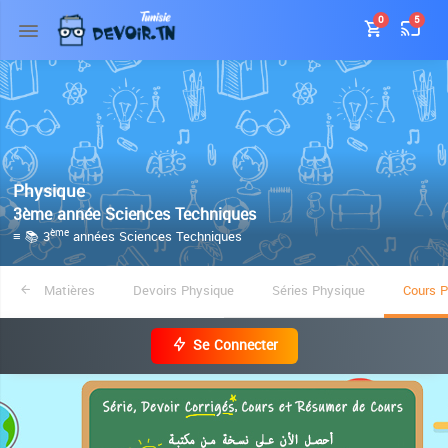
0
5
Physique
3ème année Sciences Techniques
≡ 📚 3
années Sciences Techniques
ème
Matières
Devoirs Physique
Séries Physique
Cours P
Se Connecter