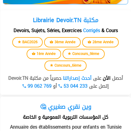
Librairie Devoir.TN مكتبة
Devoirs, Sujets, Séries, Exercices
Corrigés
& Cours
BAC2026
3ème Année
2ème Année
1ère Année
Concours_9ème
Concours_6ème
أحصل
الأن
على
أحدث إصداراتنا
حصرياً من مكتبة Devoir.TN
99 062 769
أو
53 044 233
إتصل على
🤔 وين نقري صغيري
كل المؤسسات التربوية العمومية و الخاصة
Annuaire des établissements pour enfants en Tunisie