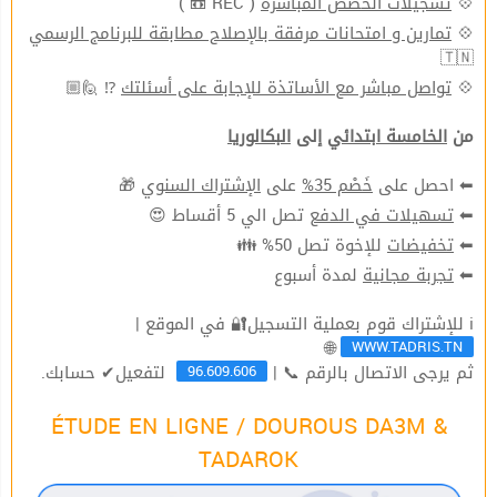
( REC 📼 )
تسجيلات الحصص المباشرة
💠
تمارين و امتحانات مرفقة بالإصلاح مطابقة للبرنامج الرسمي
💠
🇹🇳
⁉ 🙋🏼
تواصل مباشر مع الأساتذة للإجابة على أسئلتك
💠
من
الخامسة ابتدائي
إلى
البكالوريا
🎁
الإشتراك السنوي
على
خَصْم 35%
⬅ احصل على
تصل الي 5 أقساط 😍
تسهيلات في الدفع
⬅
للإخوة تصل 50% 👪
تخفيضات
⬅
لمدة أسبوع
تجربة مجانية
⬅
ℹ للإشتراك قوم بعملية التسجيل🔐 في الموقع |
WWW.TADRIS.TN
🌐
96.609.606
ثم يرجى الاتصال بالرقم 📞 |
لتفعيل✔ حسابك.
ÉTUDE EN LIGNE / DOUROUS DA3M &
TADAROK