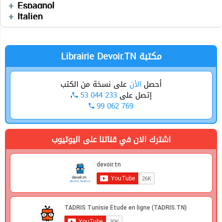
العربية
Espagnol
Devoirs
Italien
Librairie Devoir.TN مكتبة
أحصل
الأن
على نسخة من الكتب
،
53 044 233
إتصل على
99 062 769
اشترك الان في قناتنا على اليوتيوب