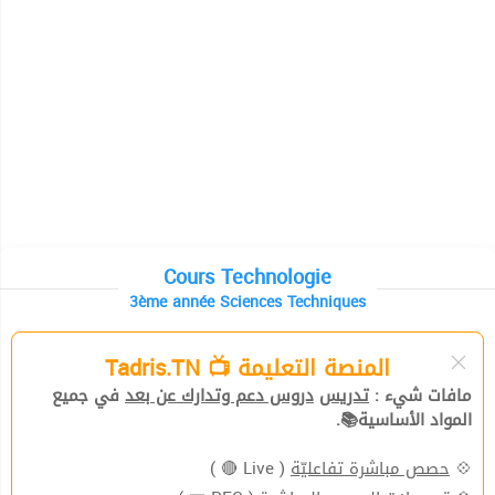
Cours Technologie
3ème année Sciences Techniques
المنصة التعليمة 📺 Tadris.TN
مافات شيء :
تدريس
دروس دعم وتدارك عن بعد
في جميع
المواد الأساسية📚.
( Live 🔴 )
حصص مباشرة تفاعليّة
💠