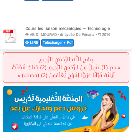
Cours les liaison mecaniques — Technologie
ABIDI MOURAD •
Lycée De Fériana •
2016
LIRE
Télécharger ▸ Pdf
بِسْمِ اللَّـهِ الرَّحْمَـٰنِ الرَّحِيمِ
« حم (1) تَنْزِيلٌ مِنَ الرَّحْمَنِ الرَّحِيمِ (2) كِتَابٌ فُصِّلَتْ
آيَاتُهُ قُرْآنًا عَرَبِيًّا لِقَوْمٍ يَعْلَمُونَ (3) (فصلت) »