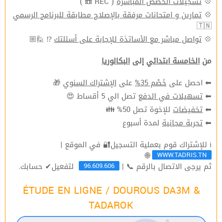
( REC 📼 )
تسجيلات الحصص المباشرة
💠
تمارين و امتحانات مرفقة بالإصلاح مطابقة للبرنامج الرسمي
💠
🇹🇳
⁉ 🙋🏼
تواصل مباشر مع الأساتذة للإجابة على أسئلتك
💠
من
الخامسة ابتدائي
إلى
البكالوريا
🎁
الإشتراك السنوي
على
خَصْم 35%
⬅ احصل على
تصل الي 5 أقساط 😍
تسهيلات في الدفع
⬅
للإخوة تصل 50% 👪
تخفيضات
⬅
لمدة أسبوع
تجربة مجانية
⬅
ℹ للإشتراك قوم بعملية التسجيل🔐 في الموقع |
WWW.TADRIS.TN
🌐
96.609.606
ثم يرجى الاتصال بالرقم 📞 |
لتفعيل✔ حسابك.
ÉTUDE EN LIGNE / DOUROUS DA3M &
TADAROK