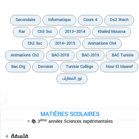
Secondaire
Informatique
Cours 4
Ds2 3tech
Rar
Ch3 3sc
2013–2014
Khaled Moussa
Ch2 3sc
2014–2015
Animations Ch4
Animations Ch2
BAC-2018
BAC-2019
BAC Tunisie
Bac.org
Devoirat
Tunisie Collège
Nour El Maaref
نور المعارف
MATIÈRES SCOLAIRES
ème
≡ 📚 3
années Sciences expérimentales
Devoirs
Devoirs
Cours
فلسفة
Devoirs
Cours
Cours
Devoirs