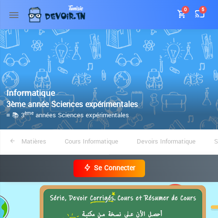
0
5
Informatique
3ème année Sciences expérimentales
≡ 📚 3
années Sciences expérimentales
ème
Matières
Cours Informatique
Devoirs Informatique
S
Se Connecter