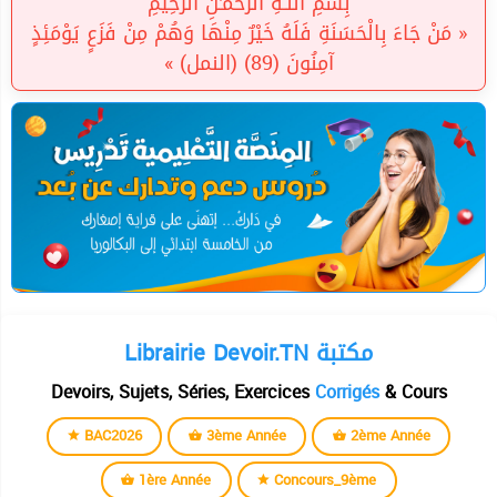
بِسْمِ اللَّـهِ الرَّحْمَـٰنِ الرَّحِيمِ
« مَنْ جَاءَ بِالْحَسَنَةِ فَلَهُ خَيْرٌ مِنْهَا وَهُمْ مِنْ فَزَعٍ يَوْمَئِذٍ
آمِنُونَ (89) (النمل) »
Librairie Devoir.TN مكتبة
Devoirs, Sujets, Séries, Exercices
Corrigés
& Cours
BAC2026
3ème Année
2ème Année
1ère Année
Concours_9ème