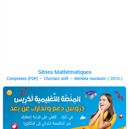
Séries Mathématiques
Complexes [PDF] — Chortani atef — Bembla monastir ( 2010 )