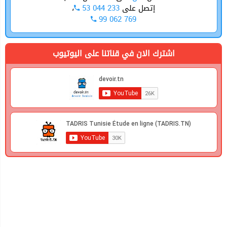
،
53 044 233
إتصل على
99 062 769
اشترك الان في قناتنا على اليوتيوب