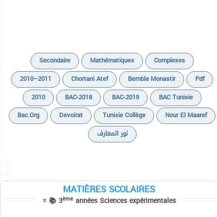
Secondaire
Mathématiques
Complexes
2010–2011
Chortani Atef
Bembla Monastir
Pdf
2010
BAC-2018
BAC-2019
BAC Tunisie
Bac.org
Devoirat
Tunisie Collège
Nour El Maaref
نور المعارف
MATIÈRES SCOLAIRES
ème
≡ 📚 3
années Sciences expérimentales
Devoirs