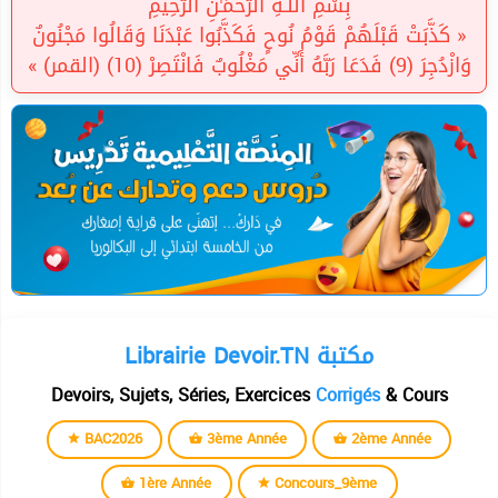
بِسْمِ اللَّـهِ الرَّحْمَـٰنِ الرَّحِيمِ
« كَذَّبَتْ قَبْلَهُمْ قَوْمُ نُوحٍ فَكَذَّبُوا عَبْدَنَا وَقَالُوا مَجْنُونٌ
وَازْدُجِرَ (9) فَدَعَا رَبَّهُ أَنِّي مَغْلُوبٌ فَانْتَصِرْ (10) (القمر) »
Librairie Devoir.TN مكتبة
Devoirs, Sujets, Séries, Exercices
Corrigés
& Cours
BAC2026
3ème Année
2ème Année
1ère Année
Concours_9ème