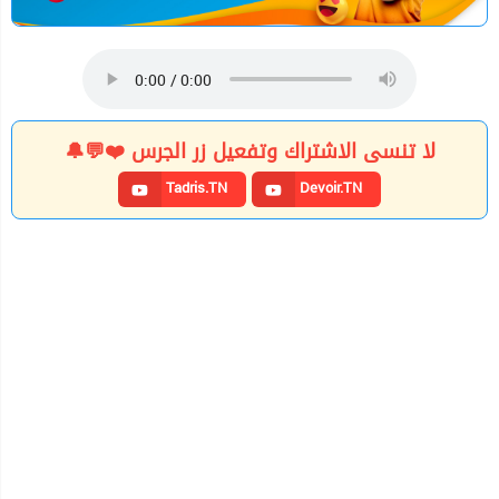
لا تنسى الاشتراك وتفعيل زر الجرس ❤️💬🔔
Tadris.TN
Devoir.TN