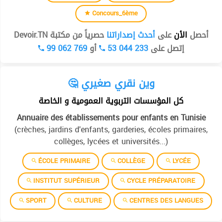
Concours_6ème
أحصل
الأن
على
أحدث إصداراتنا
حصرياً من مكتبة Devoir.TN
99 062 769
أو
53 044 233
إتصل على
🤔 وين نقري صغيري
كل المؤسسات التربوية العمومية و الخاصة
Annuaire des établissements pour enfants en Tunisie
(crèches, jardins d'enfants, garderies, écoles primaires,
collèges, lycées et universités...)
ÉCOLE PRIMAIRE
COLLÈGE
LYCÉE
INSTITUT SUPÉRIEUR
CYCLE PRÉPARATOIRE
SPORT
CULTURE
CENTRES DES LANGUES