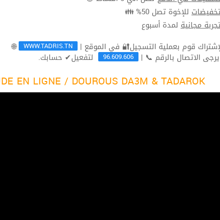
للإخوة تصل 50% 👪
تخفيضا
لمدة أسبوع
تجربة مجاني
WWW.TADRIS.TN
🌐
96.609.606
لتفعيل✔ حسابك.
ثم يرجى الاتصال بالرقم 
DE EN LIGNE / DOUROUS DA3M & TADAROK