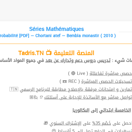
Séries Mathématiques
robabilité [PDF] — Chortani atef — Bembla monastir ( 2010 )
المنصة التعليمة 📺 Tadris.TN
افات شيء
تدريس
دروس دعم وتدارك عن بعد
في جميع المواد الأ📚.
( Live 🔴 )
حصص مباشرة تفاعليّة
( REC 📼 )
تسجيلات الحصص المباشرة
🇹🇳
تمارين و امتحانات مرفقة بالإصلاح مطابقة للبرنامج الرسمي
⁉ 🙋🏼
تواصل مباشر مع الأساتذة للإجابة على أسئلتك
الخامسة ابتدائي
إلى
البكالوريا
🎁
الإشتراك السنوي
على
خَصْم 35%
⬅ ل على
سهيلات في الدفع
تصل الي 5 أقساط 😍