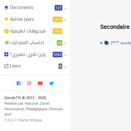
Documents
121
Autres pays
2373
Secondaire
فيديوهات تعليمية
1653
احتساب المعدلات
≡ 📚
43
ème
3
année
وين نقري صغيري؟
5563
Liens
4
Devoir.TN © 2013 - 2026
.
Réalisé par
Hassine Zarrat
Ressources Pédagogique
Chortani
Atef
C.G.U
•
Charte éthique