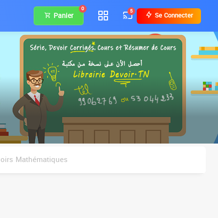
0
5
Panier
Se Connecter
oirs Mathématiques