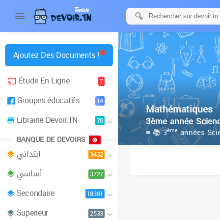
Ajoutez Des Documents !
Étude En Ligne
7
Groupes éducatifs
14
Mathématiques
Librairie Devoir.TN
3ème année Scienc
70
ème
≡ 📚 3
années Scie
BANQUE DE DEVOIRS
ابتدائي
3432
أساسي
3727
Secondaire
18381
Superieur
2533