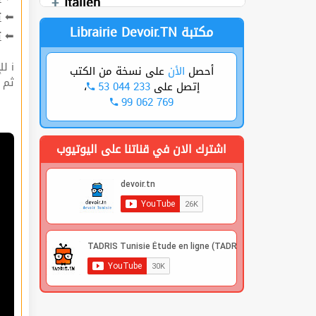
Italien
ت
⬅
Librairie Devoir.TN مكتبة
ة
⬅
ℹ للإشتراك قوم بعملية التسجيل🔐 في الموقع |
على نسخة من الكتب
الأن
أحصل
 |
،
53 044 233
إتصل على
99 062 769
اشترك الان في قناتنا على اليوتيوب