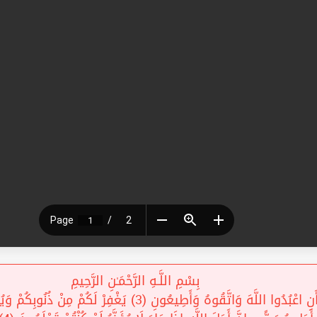
بِسْمِ اللَّـهِ الرَّحْمَـٰنِ الرَّحِيمِ
أَنِ اعْبُدُوا اللَّهَ وَاتَّقُوهُ وَأَطِيعُونِ (3) يَغْفِرْ لَكُمْ مِنْ ذُن