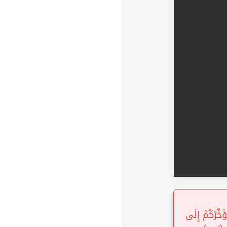
« ُوبِكُمْ وَيُؤَخِّرْكُمْ إِلَى