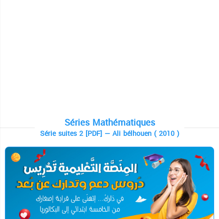
Séries Mathématiques
Série suites 2 [PDF] — Ali bélhouen ( 2010 )