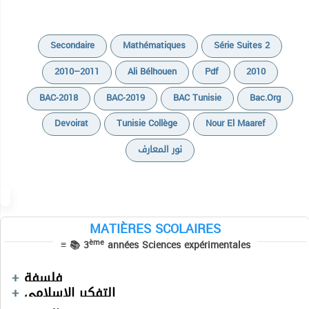
Secondaire
Mathématiques
Série Suites 2
2010–2011
Ali Bélhouen
Pdf
2010
BAC-2018
BAC-2019
BAC Tunisie
Bac.org
Devoirat
Tunisie Collège
Nour El Maaref
نور المعارف
MATIÈRES SCOLAIRES
ème
≡ 📚 3
années Sciences expérimentales
Devoirs
Devoirs
Cours
فلسفة
Devoirs
Séries
التفكير الإسلامي
Devoirs
Sciences SVT