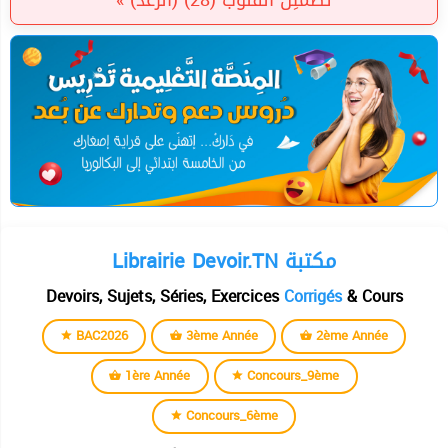
تَطْمَئِنُّ الْقُلُوبُ (28) (الرعد) »
Librairie Devoir.TN مكتبة
Devoirs, Sujets, Séries, Exercices
Corrigés
& Cours
BAC2026
3ème Année
2ème Année
1ère Année
Concours_9ème
Concours_6ème