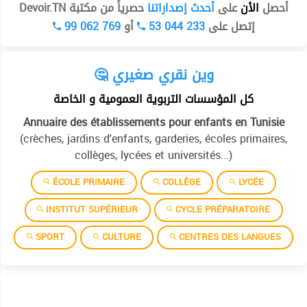
أحصل
الأن
على
أحدث إصداراتنا
حصرياً من مكتبة Devoir.TN
99 062 769
أو
53 044 233
إتصل على
🤔 وين نقري صغيري
كل المؤسسات التربوية العمومية و الخاصة
Annuaire des établissements pour enfants en Tunisie
(crèches, jardins d'enfants, garderies, écoles primaires,
collèges, lycées et universités...)
ÉCOLE PRIMAIRE
COLLÈGE
LYCÉE
INSTITUT SUPÉRIEUR
CYCLE PRÉPARATOIRE
SPORT
CULTURE
CENTRES DES LANGUES