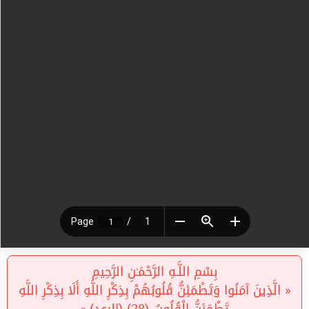
بِسْمِ اللَّـهِ الرَّحْمَـٰنِ الرَّحِيمِ
« الَّذِينَ آمَنُوا وَتَطْمَئِنُّ قُلُوبُهُمْ بِذِكْرِ اللَّهِ أَلَا بِذِكْرِ اللَّهِ