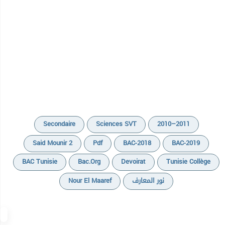
Secondaire
Sciences SVT
2010–2011
Said Mounir 2
Pdf
BAC-2018
BAC-2019
BAC Tunisie
Bac.org
Devoirat
Tunisie Collège
Nour El Maaref
نور المعارف