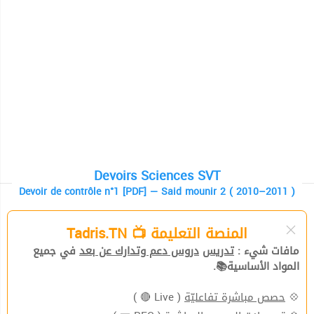
Devoirs Sciences SVT
Devoir de contrôle n°1 [PDF] — Said mounir 2 ( 2010–2011 )
المنصة التعليمة 📺 Tadris.TN
مافات شيء :
تدريس
دروس دعم وتدارك عن بعد
في جميع
المواد الأساسية📚.
( Live 🔴 )
حصص مباشرة تفاعليّة
💠