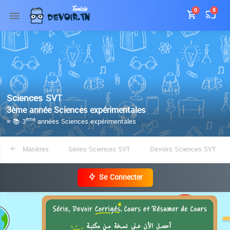
0
5
Sciences SVT
3ème année Sciences expérimentales
≡ 📚 3
années Sciences expérimentales
ème
Matières
Séries Sciences SVT
Devoirs Sciences SVT
Se Connecter