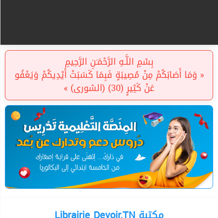
بِسْمِ اللَّـهِ الرَّحْمَـٰنِ الرَّحِيمِ
« وَمَا أَصَابَكُمْ مِنْ مُصِيبَةٍ فَبِمَا كَسَبَتْ أَيْدِيكُمْ وَيَعْفُو
عَنْ كَثِيرٍ (30) (الشورى) »
Librairie Devoir.TN مكتبة