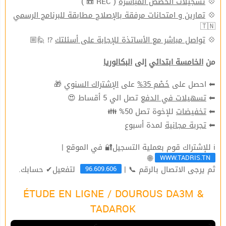
( REC 📼 )
تسجيلات الحصص المباشرة
💠
تمارين و امتحانات مرفقة بالإصلاح مطابقة للبرنامج الرسمي
💠
🇹🇳
⁉ 🙋🏼
تواصل مباشر مع الأساتذة للإجابة على أسئلتك
💠
من
الخامسة ابتدائي
إلى
البكالوريا
🎁
الإشتراك السنوي
على
خَصْم 35%
⬅ احصل على
تصل الي 5 أقساط 😍
تسهيلات في الدفع
⬅
للإخوة تصل 50% 👪
تخفيضات
⬅
لمدة أسبوع
تجربة مجانية
⬅
ℹ للإشتراك قوم بعملية التسجيل🔐 في الموقع |
WWW.TADRIS.TN
🌐
96.609.606
ثم يرجى الاتصال بالرقم 📞 |
لتفعيل✔ حسابك.
ÉTUDE EN LIGNE / DOUROUS DA3M &
TADAROK