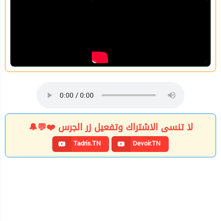
لا تنسى الاشتراك وتفعيل زر الجرس ❤️💬🔔
Tadris.TN
Devoir.TN