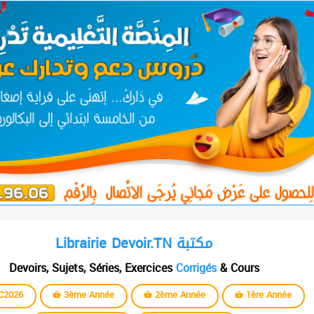
Librairie Devoir.TN مكتبة
Devoirs, Sujets, Séries, Exercices
Corrigés
& Cours
C2026
3ème Année
2ème Année
1ère Année