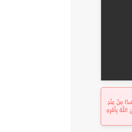
« دًا مِنْ عِنْدِ
للَّهُ بِأَمْرِهِ