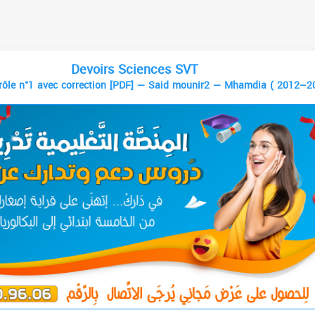
Devoirs Sciences SVT
trôle n°1 avec correction [PDF] — Said mounir2 — Mhamdia ( 2012–2