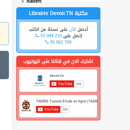
Italien
Librairie Devoir.TN مكتبة
أحصل
الأن
على نسخة من الكتب
،
53 044 233
إتصل على
99 062 769
اشترك الان في قناتنا على اليوتيوب