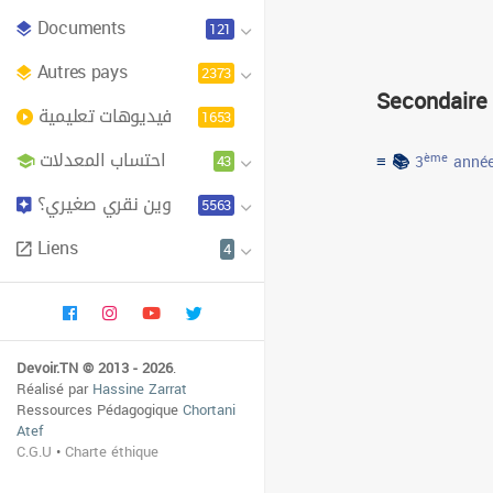
Documents
121
Autres pays
2373
Secondaire
فيديوهات تعليمية
1653
احتساب المعدلات
≡ 📚
43
ème
3
année
وين نقري صغيري؟
5563
Liens
4
Devoir.TN © 2013 - 2026
.
Réalisé par
Hassine Zarrat
Ressources Pédagogique
Chortani
Atef
C.G.U
•
Charte éthique