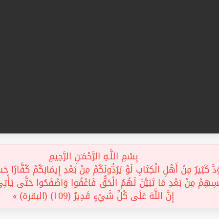
بِسْمِ اللَّـهِ الرَّحْمَـٰنِ الرَّحِيمِ
َ كَثِيرٌ مِنْ أَهْلِ الْكِتَابِ لَوْ يَرُدُّونَكُمْ مِنْ بَعْدِ إِيمَانِكُمْ كُفَّارًا حَسَ
ُسِهِمْ مِنْ بَعْدِ مَا تَبَيَّنَ لَهُمُ الْحَقُّ فَاعْفُوا وَاصْفَحُوا حَتَّى يَأْتِيَ ا
إِنَّ اللَّهَ عَلَى كُلِّ شَيْءٍ قَدِيرٌ (109) (البقرة) »