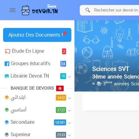
Ajoutez Des Documents !
Étude En Ligne
2
Groupes éducatifs
14
Sciences SVT
Librairie Devoir.TN
3ème année Scienc
70
ème
≡ 📚 3
années Scie
BANQUE DE DEVOIRS
ابتدائي
3432
أساسي
3727
Secondaire
18381
Superieur
2533