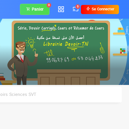
0
5
Panier
Se Connecter
oirs Sciences SVT