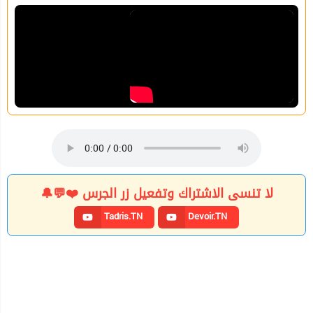
لا تنسى الاشتراك وتفعيل زر الجرس ❤️💬🔔
Tadris.TN
Devoir.TN