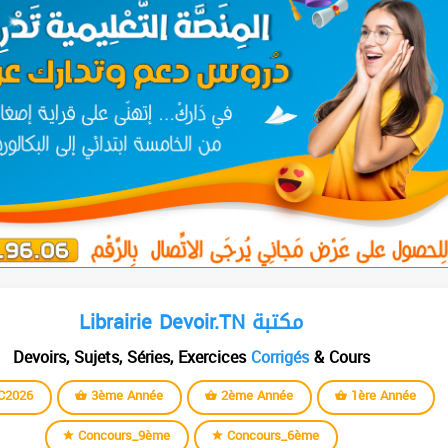
Librairie Devoir.TN مكتبة
Devoirs, Sujets, Séries, Exercices
Corrigés
& Cours
C2026
3ème Année
2ème Année
1ère Année
Concours_9ème
Concours_6ème