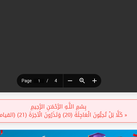
بِسْمِ اللَّـهِ الرَّحْمَـٰنِ الرَّحِيمِ
« كَلَّا بَلْ تُحِبُّونَ الْعَاجِلَةَ (20) وَتَذَرُونَ الْآخِرَةَ (21) (القيامة) »