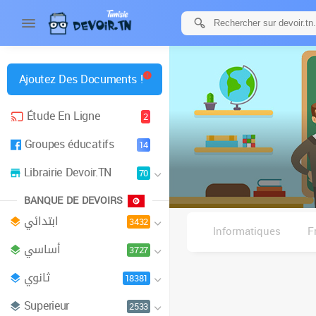
Ajoutez Des Documents !
Étude En Ligne
2
Groupes éducatifs
14
Librairie Devoir.TN
70
BANQUE DE DEVOIRS
ابتدائي
3432
Informatiques
F
أساسي
3727
ثانوي
18381
Superieur
2533