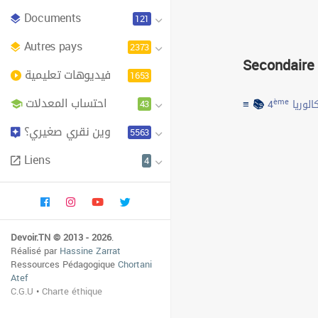
Documents
121
Autres pays
2373
Secondaire
فيديوهات تعليمية
1653
احتساب المعدلات
≡ 📚
43
ème
4
الوريا
وين نقري صغيري؟
5563
Liens
4
Devoir.TN © 2013 - 2026
.
Réalisé par
Hassine Zarrat
Ressources Pédagogique
Chortani
Atef
C.G.U
•
Charte éthique