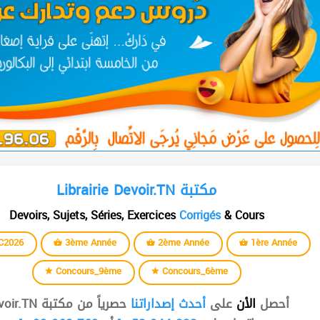
Librairie Devoir.TN مكتبة
Devoirs, Sujets, Séries, Exercices
Corrigés
& Cours
C2026
3ème Année
2ème Année
1ère Année
Concours_9ème
Concours_6ème
أحصل
الأن
على
أحدث إصداراتنا
حصرياً من مكتبة Devoir.TN