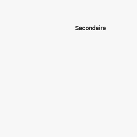
Secondaire
Allemand
Anglais
العربية
التشكيلية
Chinois
Espagnol
Français
Informatique