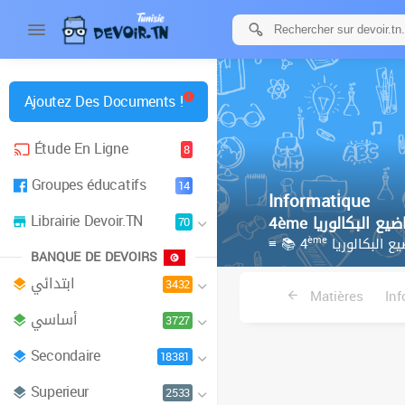
Ajoutez Des Documents !
Étude En Ligne
8
Groupes éducatifs
14
Informatique
Librairie Devoir.TN
70
ème
≡ 📚 4
ع البكالوريا
BANQUE DE DEVOIRS
ابتدائي
3432
Matières
Inf
أساسي
3727
Secondaire
18381
Superieur
2533