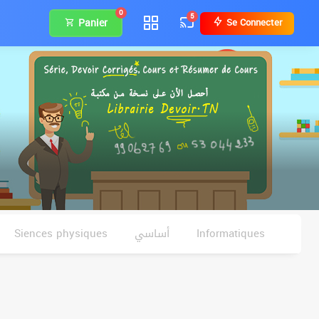
0
5
Panier
Se Connecter
Siences physiques
أساسي
Informatiques