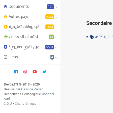
Documents
121
Autres pays
2373
Secondaire
فيديوهات تعليمية
1653
احتساب المعدلات
≡ 📚
43
ème
4
الوريا
وين نقري صغيري؟
5563
Liens
4
Devoir.TN © 2013 - 2026
.
Réalisé par
Hassine Zarrat
Ressources Pédagogique
Chortani
Atef
C.G.U
•
Charte éthique