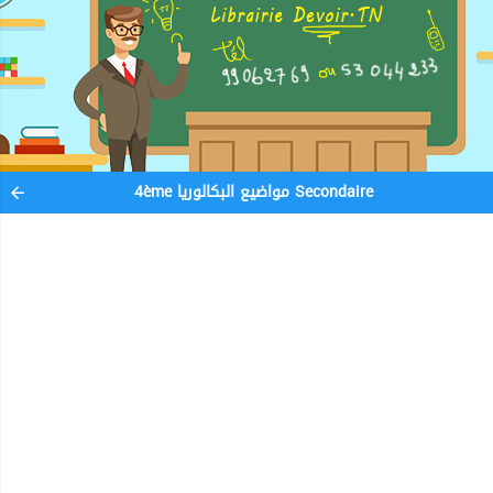
4ème مواضيع البكالوريا Secondaire