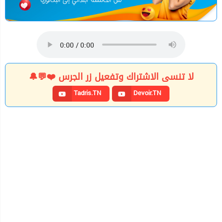
لا تنسى الاشتراك وتفعيل زر الجرس ❤️💬🔔
Tadris.TN
Devoir.TN