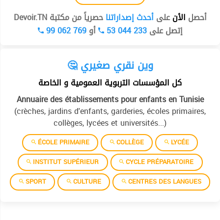
أحصل
الأن
على
أحدث إصداراتنا
حصرياً من مكتبة Devoir.TN
99 062 769
أو
53 044 233
إتصل على
🤔 وين نقري صغيري
كل المؤسسات التربوية العمومية و الخاصة
Annuaire des établissements pour enfants en Tunisie
(crèches, jardins d'enfants, garderies, écoles primaires,
collèges, lycées et universités...)
ÉCOLE PRIMAIRE
COLLÈGE
LYCÉE
INSTITUT SUPÉRIEUR
CYCLE PRÉPARATOIRE
SPORT
CULTURE
CENTRES DES LANGUES