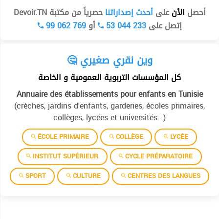
أحصل
الأن
على
أحدث إصداراتنا
حصرياً من مكتبة Devoir.TN
99 062 769
أو
53 044 233
إتصل على
🤔 وين نقري صغيري
كل المؤسسات التربوية العمومية و الخاصة
Annuaire des établissements pour enfants en Tunisie
(crèches, jardins d'enfants, garderies, écoles primaires,
collèges, lycées et universités...)
ÉCOLE PRIMAIRE
COLLÈGE
LYCÉE
INSTITUT SUPÉRIEUR
CYCLE PRÉPARATOIRE
SPORT
CULTURE
CENTRES DES LANGUES