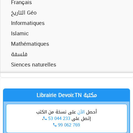
Theatre
Français
Mathématiques
Informatiques
Turque
التاريخ Géo
فلسفة
Mathématiques
Informatiques
Siences naturelles
فلسفة
Islamic
Siences physiques
Siences physiques
Mathématiques
Sports
Technique
فلسفة
Siences naturelles
Mathématiques
Sport
Technique
Librairie Devoir.TN مكتبة
أحصل
الأن
على نسخة من الكتب
،
53 044 233
إتصل على
99 062 769