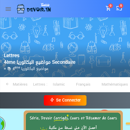
0
5
Lettres
4ème مواضيع البكالوريا Secondaire
≡ 📚 4
مواضيع البكالوريا
ème
Matières
Lettres :
Islamic
Français
Mathématiques
Se Connecter