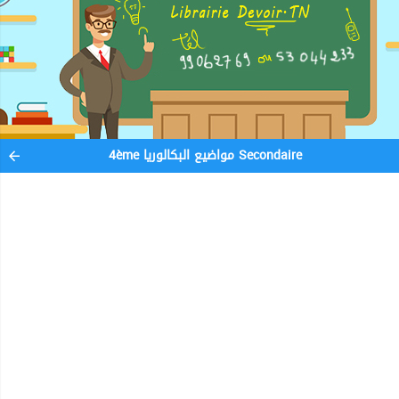
4ème مواضيع البكالوريا Secondaire