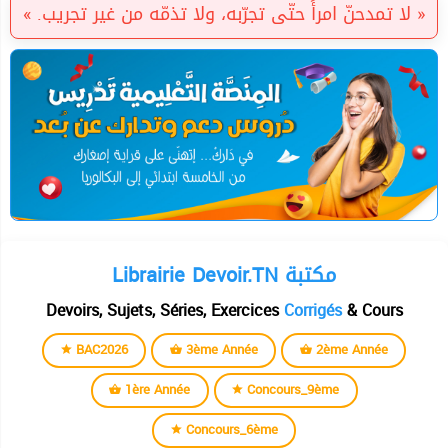
« لا تمدحنّ امرأً حتّى تجرّبه، ولا تذمّه من غير تجريب. »
Librairie Devoir.TN مكتبة
Devoirs, Sujets, Séries, Exercices
Corrigés
& Cours
BAC2026
3ème Année
2ème Année
1ère Année
Concours_9ème
Concours_6ème