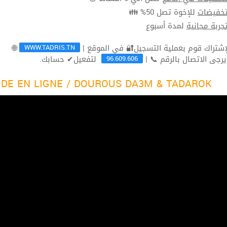
للإخوة تصل 50% 👪
تخفيضا
لمدة أسبوع
تجربة مجاني
WWW.TADRIS.TN
🌐
96.609.606
لتفعيل✔ حسابك.
ثم يرجى الاتصال بالرقم 
DE EN LIGNE / DOUROUS DA3M & TADAROK