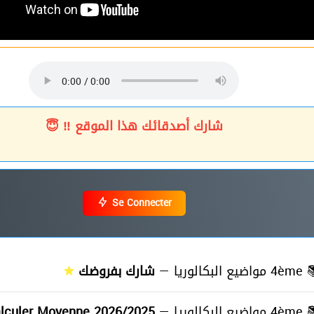
شارك أصدقائك هذا الموقع ‼ 😇
Se Connecter
شارك بفروضك
4ème مواضيع البكالوريا —
≡
lculer Moyenne 2026/2025
4ème مواضيع البكالوريا —
≡