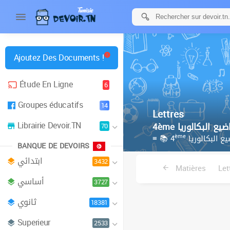
Ajoutez Des Documents !
Étude En Ligne
6
Groupes éducatifs
14
Lettres
Librairie Devoir.TN
70
ème
≡ 📚 4
ع البكالوريا
BANQUE DE DEVOIRS
ابتدائي
3432
Matières
Let
أساسي
3727
ثانوي
18381
Superieur
2533