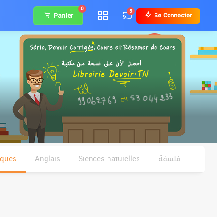
0
5
Panier
Se Connecter
iques
Anglais
Siences naturelles
فلسفة