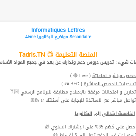
Informatiques Lettres
4ème مواضيع البكالوريا Secondaire
المنصة التعليمة 📺 Tadris.TN
افات شيء
تدريس
دروس دعم وتدارك عن بعد
في جميع المواد الأ📚.
( Live 🔴 )
حصص مباشرة تفاعليّة
( REC 📼 )
تسجيلات الحصص المباشرة
🇹🇳
تمارين و امتحانات مرفقة بالإصلاح مطابقة للبرنامج الرسمي
⁉ 🙋🏼
تواصل مباشر مع الأساتذة للإجابة على أسئلتك
الخامسة ابتدائي
إلى
البكالوريا
🎁
الإشتراك السنوي
على
خَصْم 35%
⬅ ل على
سهيلات في الدفع
تصل الي 5 أقساط 😍