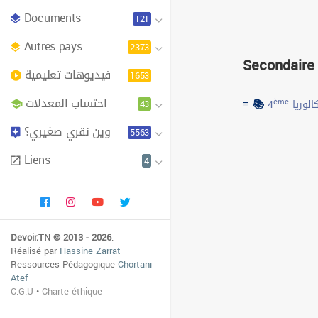
Documents
121
Autres pays
2373
Secondaire
فيديوهات تعليمية
1653
احتساب المعدلات
≡ 📚
43
ème
4
الوريا
وين نقري صغيري؟
5563
Liens
4
Devoir.TN © 2013 - 2026
.
Réalisé par
Hassine Zarrat
Ressources Pédagogique
Chortani
Atef
C.G.U
•
Charte éthique