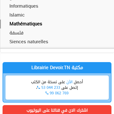
Informatiques
Siences naturelles
فلسفة
Islamic
Siences physiques
Siences physiques
Mathématiques
Sports
Technique
فلسفة
Siences naturelles
Mathématiques
Sport
Technique
Librairie Devoir.TN مكتبة
أحصل
الأن
على نسخة من الكتب
،
53 044 233
إتصل على
99 062 769
اشترك الان في قناتنا على اليوتيوب