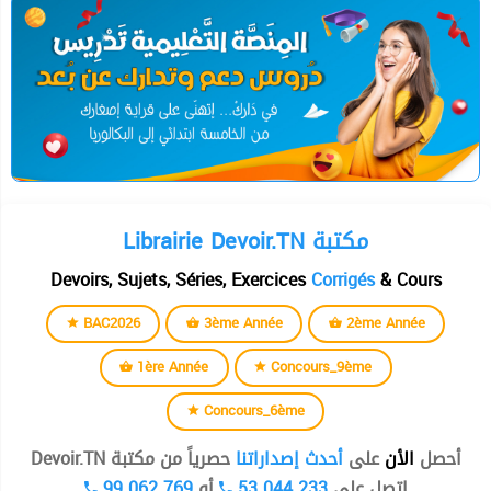
Librairie Devoir.TN مكتبة
Devoirs, Sujets, Séries, Exercices
Corrigés
& Cours
BAC2026
3ème Année
2ème Année
1ère Année
Concours_9ème
Concours_6ème
أحصل
الأن
على
أحدث إصداراتنا
حصرياً من مكتبة Devoir.TN
99 062 769
أو
53 044 233
إتصل على