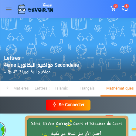
0
5
Lettres
4ème مواضيع البكالوريا Secondaire
≡ 📚 4
مواضيع البكالوريا
ème
Matières
Lettres :
Islamic
Français
Mathématiques
Se Connecter