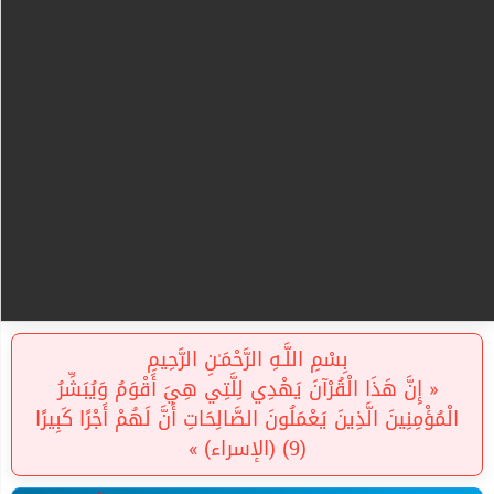
بِسْمِ اللَّـهِ الرَّحْمَـٰنِ الرَّحِيمِ
« إِنَّ هَذَا الْقُرْآنَ يَهْدِي لِلَّتِي هِيَ أَقْوَمُ وَيُبَشِّرُ
الْمُؤْمِنِينَ الَّذِينَ يَعْمَلُونَ الصَّالِحَاتِ أَنَّ لَهُمْ أَجْرًا كَبِيرًا
(9) (الإسراء) »