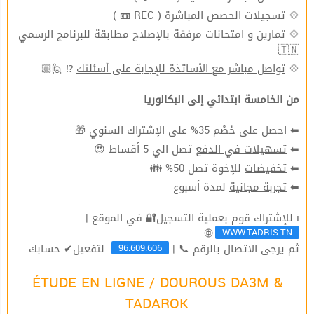
( REC 📼 )
تسجيلات الحصص المباشرة
💠
تمارين و امتحانات مرفقة بالإصلاح مطابقة للبرنامج الرسمي
💠
🇹🇳
⁉ 🙋🏼
تواصل مباشر مع الأساتذة للإجابة على أسئلتك
💠
من
الخامسة ابتدائي
إلى
البكالوريا
🎁
الإشتراك السنوي
على
خَصْم 35%
⬅ احصل على
تصل الي 5 أقساط 😍
تسهيلات في الدفع
⬅
للإخوة تصل 50% 👪
تخفيضات
⬅
لمدة أسبوع
تجربة مجانية
⬅
ℹ للإشتراك قوم بعملية التسجيل🔐 في الموقع |
WWW.TADRIS.TN
🌐
96.609.606
ثم يرجى الاتصال بالرقم 📞 |
لتفعيل✔ حسابك.
ÉTUDE EN LIGNE / DOUROUS DA3M &
TADAROK