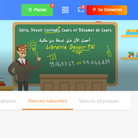
0
5
Panier
Se Connecter
matiques
Siences naturelles
Siences physiques