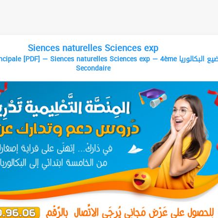
Siences naturelles Sciences exp
ale [PDF] — Siences naturelles Sciences exp — 4ème مواضيع البكالوريا
Secondaire