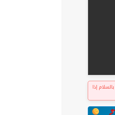
« لام إذا