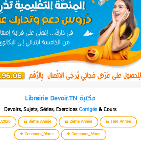
Librairie Devoir.TN مكتبة
Devoirs, Sujets, Séries, Exercices
Corrigés
& Cours
C2026
3ème Année
2ème Année
1ère Année
Concours_9ème
Concours_6ème