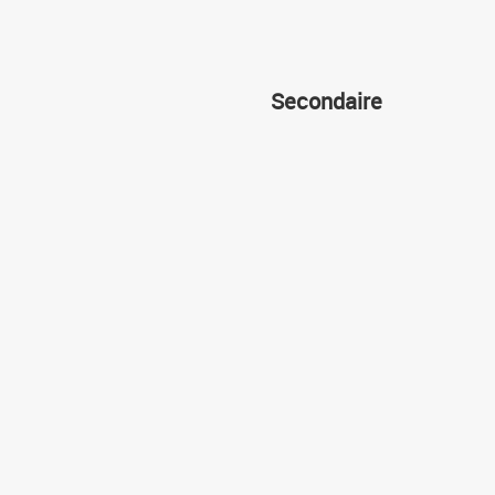
Secondaire
Allemand
Anglais
العربية
التشكيلية
Algorithme
Chinois
Anglais
Espagnol
العربية
Français
أساسي
Informatique
Français
Italien
Informatiques
Mathématiques
Mathématiques
Musique