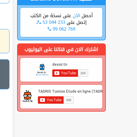
أحصل
الأن
على نسخة من الكتب
،
53 044 233
إتصل على
99 062 769
اشترك الان في قناتنا على اليوتيوب