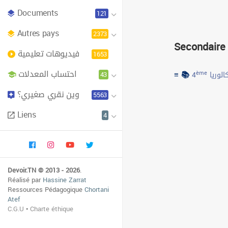
Documents
121
Autres pays
2373
Secondaire
فيديوهات تعليمية
1653
احتساب المعدلات
≡ 📚
43
ème
4
الوريا
وين نقري صغيري؟
5563
Liens
4
Devoir.TN © 2013 - 2026
.
Réalisé par
Hassine Zarrat
Ressources Pédagogique
Chortani
Atef
C.G.U
•
Charte éthique