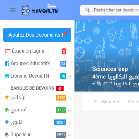
Ajoutez Des Documents !
Étude En Ligne
8
Groupes éducatifs
14
Sciences exp
Librairie Devoir.TN
70
ème
≡ 📚 4
ع البكالوريا
BANQUE DE DEVOIRS
ابتدائي
3432
Matières
Scien
أساسي
3727
ثانوي
18381
Superieur
2533