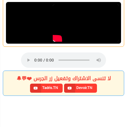
لا تنسى الاشتراك وتفعيل زر الجرس ❤️💬🔔
Tadris.TN
Devoir.TN