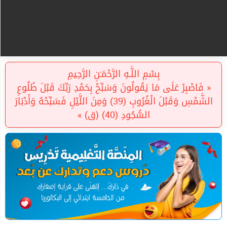
بِسْمِ اللَّـهِ الرَّحْمَـٰنِ الرَّحِيمِ
« فَاصْبِرْ عَلَى مَا يَقُولُونَ وَسَبِّحْ بِحَمْدِ رَبِّكَ قَبْلَ طُلُوعِ
الشَّمْسِ وَقَبْلَ الْغُرُوبِ (39) وَمِنَ اللَّيْلِ فَسَبِّحْهُ وَأَدْبَارَ
السُّجُودِ (40) (ق) »