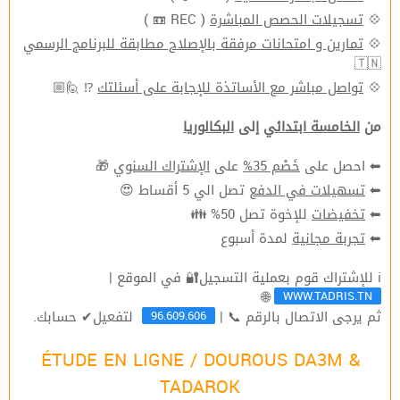
( REC 📼 )
تسجيلات الحصص المباشرة
💠
تمارين و امتحانات مرفقة بالإصلاح مطابقة للبرنامج الرسمي
💠
🇹🇳
⁉ 🙋🏼
تواصل مباشر مع الأساتذة للإجابة على أسئلتك
💠
من
الخامسة ابتدائي
إلى
البكالوريا
🎁
الإشتراك السنوي
على
خَصْم 35%
⬅ احصل على
تصل الي 5 أقساط 😍
تسهيلات في الدفع
⬅
للإخوة تصل 50% 👪
تخفيضات
⬅
لمدة أسبوع
تجربة مجانية
⬅
ℹ للإشتراك قوم بعملية التسجيل🔐 في الموقع |
WWW.TADRIS.TN
🌐
96.609.606
ثم يرجى الاتصال بالرقم 📞 |
لتفعيل✔ حسابك.
ÉTUDE EN LIGNE / DOUROUS DA3M &
TADAROK