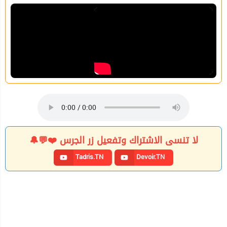
لا تنسى الاشتراك وتفعيل زر الجرس ❤️💬🔔
Tadris.TN
Devoir.TN