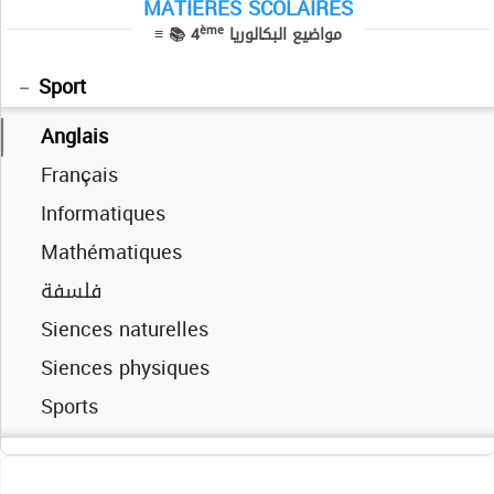
Siences physiques
MATIÈRES SCOLAIRES
ème
≡ 📚 4
مواضيع البكالوريا
Anglais
Informatique
Sciences exp
Economie Gestion
Lettres
Mathématiques
Sport
العربية
Anglais
Français
Français
Informatiques
Informatiques
Mathématiques
Mathématiques
فلسفة
فلسفة
Siences physiques
Siences naturelles
Technique
Siences physiques
Sports
Technique