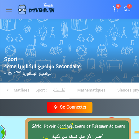
0
5
Sport
4ème مواضيع البكالوريا Secondaire
≡ 📚 4
مواضيع البكالوريا
ème
Matières
Sport :
فلسفة
Mathématiques
Siences ph
Se Connecter