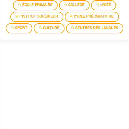
ÉCOLE PRIMAIRE
COLLÈGE
LYCÉE
INSTITUT SUPÉRIEUR
CYCLE PRÉPARATOIRE
SPORT
CULTURE
CENTRES DES LANGUES
Allemand
Anglais
العربية
التشكيلية
Chinois
Espagnol
Français
Informatique