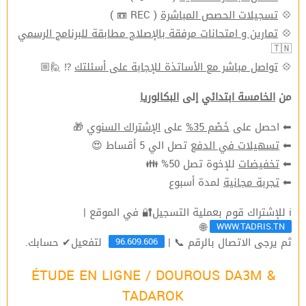
( REC 📼 )
تسجيلات الحصص المباشرة
💠
تمارين و امتحانات مرفقة بالإصلاح مطابقة للبرنامج الرسمي
💠
🇹🇳
⁉ 🙋🏼
تواصل مباشر مع الأساتذة للإجابة على أسئلتك
💠
من
الخامسة ابتدائي
إلى
البكالوريا
🎁
الإشتراك السنوي
على
خَصْم 35%
⬅ احصل على
تصل الي 5 أقساط 😍
تسهيلات في الدفع
⬅
للإخوة تصل 50% 👪
تخفيضات
⬅
لمدة أسبوع
تجربة مجانية
⬅
ℹ للإشتراك قوم بعملية التسجيل🔐 في الموقع |
WWW.TADRIS.TN
🌐
96.609.606
ثم يرجى الاتصال بالرقم 📞 |
لتفعيل✔ حسابك.
ÉTUDE EN LIGNE / DOUROUS DA3M &
TADAROK