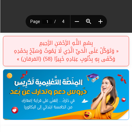
بِسْمِ اللَّـهِ الرَّحْمَـٰنِ الرَّحِيمِ
« وَتَوَكَّلْ عَلَى الْحَيِّ الَّذِي لَا يَمُوتُ وَسَبِّحْ بِحَمْدِهِ
وَكَفَى بِهِ بِذُنُوبِ عِبَادِهِ خَبِيرًا (58) (الفرقان) »