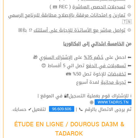
( REC 📼 )
تسجيلات الحصص المباشرة
💠
تمارين و امتحانات مرفقة بالإصلاح مطابقة للبرنامج الرسمي
💠
🇹🇳
⁉ 🙋🏼
تواصل مباشر مع الأساتذة للإجابة على أسئلتك
💠
من
الخامسة ابتدائي
إلى
البكالوريا
🎁
الإشتراك السنوي
على
خَصْم 35%
⬅ احصل على
تصل الي 5 أقساط 😍
تسهيلات في الدفع
⬅
للإخوة تصل 50% 👪
تخفيضات
⬅
لمدة أسبوع
تجربة مجانية
⬅
ℹ للإشتراك قوم بعملية التسجيل🔐 في الموقع |
WWW.TADRIS.TN
🌐
96.609.606
ثم يرجى الاتصال بالرقم 📞 |
لتفعيل✔ حسابك.
ÉTUDE EN LIGNE / DOUROUS DA3M &
TADAROK