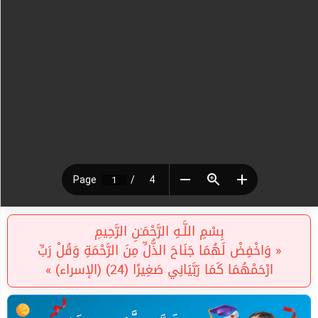
بِسْمِ اللَّـهِ الرَّحْمَـٰنِ الرَّحِيمِ
« وَاخْفِضْ لَهُمَا جَنَاحَ الذُّلِّ مِنَ الرَّحْمَةِ وَقُلْ رَبِّ
ارْحَمْهُمَا كَمَا رَبَّيَانِي صَغِيرًا (24) (الإسراء) »