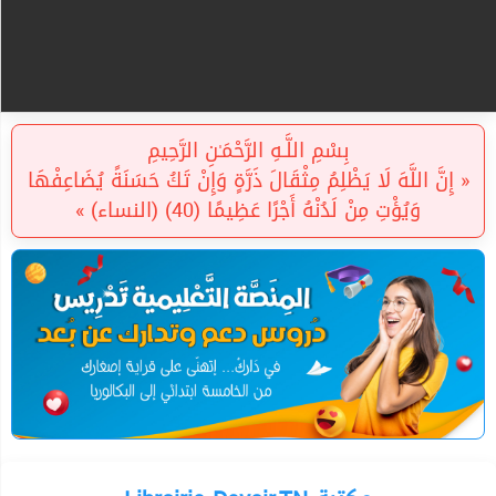
بِسْمِ اللَّـهِ الرَّحْمَـٰنِ الرَّحِيمِ
« إِنَّ اللَّهَ لَا يَظْلِمُ مِثْقَالَ ذَرَّةٍ وَإِنْ تَكُ حَسَنَةً يُضَاعِفْهَا
وَيُؤْتِ مِنْ لَدُنْهُ أَجْرًا عَظِيمًا (40) (النساء) »