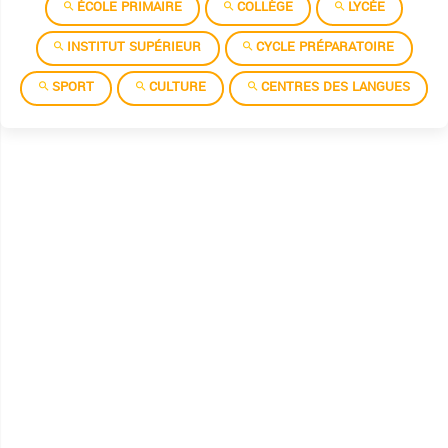
ÉCOLE PRIMAIRE
COLLÈGE
LYCÉE
INSTITUT SUPÉRIEUR
CYCLE PRÉPARATOIRE
SPORT
CULTURE
CENTRES DES LANGUES
Allemand
Anglais
العربية
التشكيلية
Chinois
Espagnol
Français
Informatique