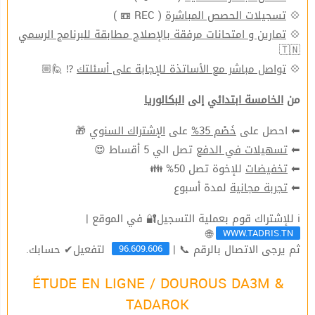
( REC 📼 )
تسجيلات الحصص المباشرة
💠
تمارين و امتحانات مرفقة بالإصلاح مطابقة للبرنامج الرسمي
💠
🇹🇳
⁉ 🙋🏼
تواصل مباشر مع الأساتذة للإجابة على أسئلتك
💠
من
الخامسة ابتدائي
إلى
البكالوريا
🎁
الإشتراك السنوي
على
خَصْم 35%
⬅ احصل على
تصل الي 5 أقساط 😍
تسهيلات في الدفع
⬅
للإخوة تصل 50% 👪
تخفيضات
⬅
لمدة أسبوع
تجربة مجانية
⬅
ℹ للإشتراك قوم بعملية التسجيل🔐 في الموقع |
WWW.TADRIS.TN
🌐
96.609.606
ثم يرجى الاتصال بالرقم 📞 |
لتفعيل✔ حسابك.
ÉTUDE EN LIGNE / DOUROUS DA3M &
TADAROK