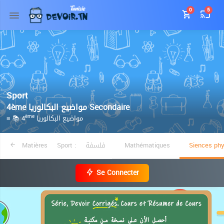
0
5
Sport
4ème مواضيع البكالوريا Secondaire
≡ 📚 4
مواضيع البكالوريا
ème
Matières
Sport :
فلسفة
Mathématiques
Siences ph
Se Connecter