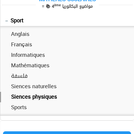
ème
≡ 📚 4
مواضيع البكالوريا
Anglais
Informatique
Sciences exp
Economie Gestion
Lettres
Mathématiques
Sport
العربية
Anglais
Français
Français
Informatiques
Informatiques
Mathématiques
Mathématiques
فلسفة
فلسفة
Siences physiques
Siences naturelles
Technique
Siences physiques
Sports
Technique