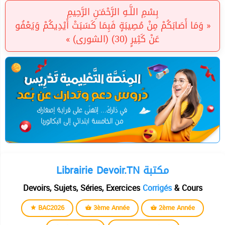
بِسْمِ اللَّـهِ الرَّحْمَـٰنِ الرَّحِيمِ
« وَمَا أَصَابَكُمْ مِنْ مُصِيبَةٍ فَبِمَا كَسَبَتْ أَيْدِيكُمْ وَيَعْفُو
عَنْ كَثِيرٍ (30) (الشورى) »
Librairie Devoir.TN مكتبة
Devoirs, Sujets, Séries, Exercices
Corrigés
& Cours
BAC2026
3ème Année
2ème Année