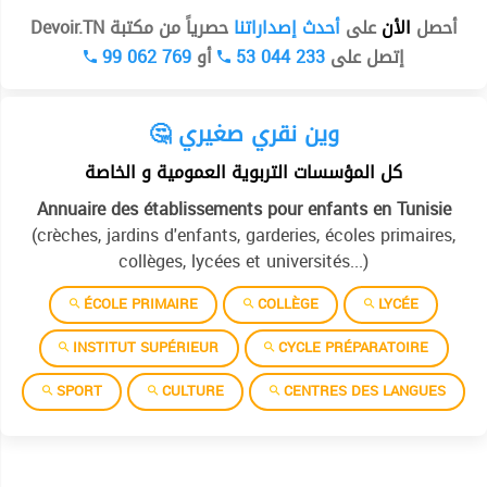
أحصل
الأن
على
أحدث إصداراتنا
حصرياً من مكتبة Devoir.TN
99 062 769
أو
53 044 233
إتصل على
🤔 وين نقري صغيري
كل المؤسسات التربوية العمومية و الخاصة
Annuaire des établissements pour enfants en Tunisie
(crèches, jardins d'enfants, garderies, écoles primaires,
collèges, lycées et universités...)
ÉCOLE PRIMAIRE
COLLÈGE
LYCÉE
INSTITUT SUPÉRIEUR
CYCLE PRÉPARATOIRE
SPORT
CULTURE
CENTRES DES LANGUES