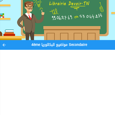
4ème مواضيع البكالوريا Secondaire