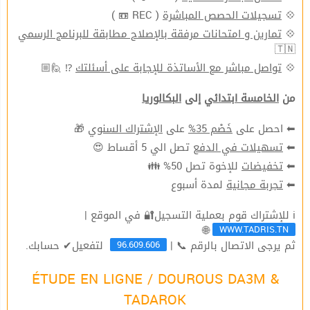
( REC 📼 )
تسجيلات الحصص المباشرة
💠
تمارين و امتحانات مرفقة بالإصلاح مطابقة للبرنامج الرسمي
💠
🇹🇳
⁉ 🙋🏼
تواصل مباشر مع الأساتذة للإجابة على أسئلتك
💠
من
الخامسة ابتدائي
إلى
البكالوريا
🎁
الإشتراك السنوي
على
خَصْم 35%
⬅ احصل على
تصل الي 5 أقساط 😍
تسهيلات في الدفع
⬅
للإخوة تصل 50% 👪
تخفيضات
⬅
لمدة أسبوع
تجربة مجانية
⬅
ℹ للإشتراك قوم بعملية التسجيل🔐 في الموقع |
WWW.TADRIS.TN
🌐
96.609.606
ثم يرجى الاتصال بالرقم 📞 |
لتفعيل✔ حسابك.
ÉTUDE EN LIGNE / DOUROUS DA3M &
TADAROK