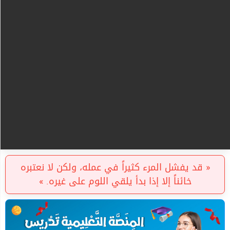
« قد يفشل المرء كثيراً في عمله، ولكن لا نعتبره
خائناً إلا إذا بدأ يلقي اللوم على غيره. »