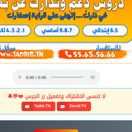
لا تنسى الاشتراك وتفعيل زر الجرس ❤️💬🔔
Tadris.TN
Devoir.TN