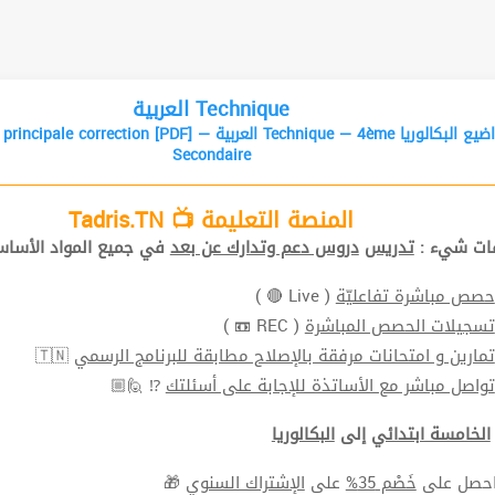
العربية Technique
Secondaire
المنصة التعليمة 📺 Tadris.TN
افات شيء
تدريس
دروس دعم وتدارك عن بعد
في جميع المواد الأ📚.
( Live 🔴 )
حصص مباشرة تفاعليّة
( REC 📼 )
تسجيلات الحصص المباشرة
🇹🇳
تمارين و امتحانات مرفقة بالإصلاح مطابقة للبرنامج الرسمي
⁉ 🙋🏼
تواصل مباشر مع الأساتذة للإجابة على أسئلتك
الخامسة ابتدائي
إلى
البكالوريا
🎁
الإشتراك السنوي
على
خَصْم 35%
⬅ ل على