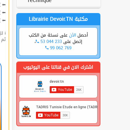
Technique
ع
⬅
ت
⬅
Librairie Devoir.TN مكتبة
ة
⬅
ℹ للإشتراك قوم بعملية التسجيل🔐 في الموقع |
على نسخة من الكتب
الأن
أحصل
 |
،
53 044 233
إتصل على
99 062 769
اشترك الان في قناتنا على اليوتيوب