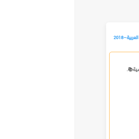
العربية–2018 principale correction [PDF] — العربية Technique — 4ème مواضيع البكالوريا
ساسية