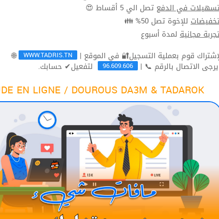
تصل الي 5 أقساط 😍
تسهيلات في الدف
للإخوة تصل 50% 👪
تخفيضا
لمدة أسبوع
تجربة مجاني
WWW.TADRIS.TN
🌐
96.609.606
لتفعيل✔ حسابك.
ثم يرجى الاتصال بالرقم 
DE EN LIGNE / DOUROUS DA3M & TADAROK