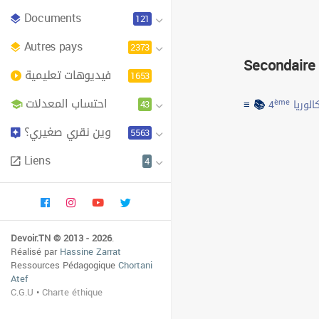
Documents
121
Autres pays
2373
Secondaire
فيديوهات تعليمية
1653
احتساب المعدلات
≡ 📚
43
ème
4
الوريا
وين نقري صغيري؟
5563
Liens
4
Devoir.TN © 2013 - 2026
.
Réalisé par
Hassine Zarrat
Ressources Pédagogique
Chortani
Atef
C.G.U
•
Charte éthique