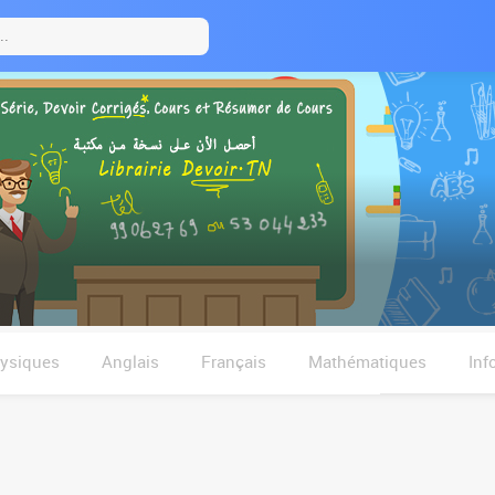
hysiques
Anglais
Français
Mathématiques
Inf
فلسفة