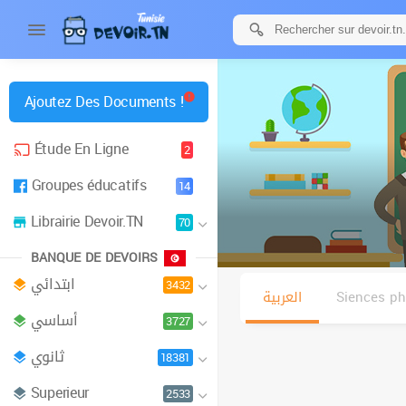
Ajoutez Des Documents !
Étude En Ligne
2
Groupes éducatifs
14
Librairie Devoir.TN
70
BANQUE DE DEVOIRS
ابتدائي
3432
العربية
Siences p
أساسي
3727
ثانوي
18381
Superieur
2533