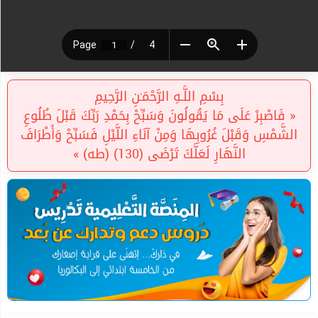
بِسْمِ اللَّـهِ الرَّحْمَـٰنِ الرَّحِيمِ
« فَاصْبِرْ عَلَى مَا يَقُولُونَ وَسَبِّحْ بِحَمْدِ رَبِّكَ قَبْلَ طُلُوعِ
الشَّمْسِ وَقَبْلَ غُرُوبِهَا وَمِنْ آنَاءِ اللَّيْلِ فَسَبِّحْ وَأَطْرَافَ
النَّهَارِ لَعَلَّكَ تَرْضَى (130) (طه) »