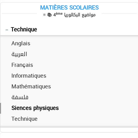
Siences physiques
MATIÈRES SCOLAIRES
ème
≡ 📚 4
مواضيع البكالوريا
Informatique
Sciences exp
Economie Gestion
Lettres
Mathématiques
Sport
Technique
Anglais
العربية
Français
Informatiques
Mathématiques
فلسفة
Siences physiques
Technique