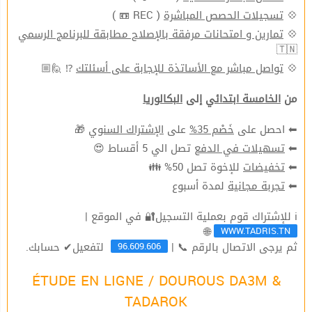
( REC 📼 )
تسجيلات الحصص المباشرة
💠
تمارين و امتحانات مرفقة بالإصلاح مطابقة للبرنامج الرسمي
💠
🇹🇳
⁉ 🙋🏼
تواصل مباشر مع الأساتذة للإجابة على أسئلتك
💠
من
الخامسة ابتدائي
إلى
البكالوريا
🎁
الإشتراك السنوي
على
خَصْم 35%
⬅ احصل على
تصل الي 5 أقساط 😍
تسهيلات في الدفع
⬅
للإخوة تصل 50% 👪
تخفيضات
⬅
لمدة أسبوع
تجربة مجانية
⬅
ℹ للإشتراك قوم بعملية التسجيل🔐 في الموقع |
WWW.TADRIS.TN
🌐
96.609.606
ثم يرجى الاتصال بالرقم 📞 |
لتفعيل✔ حسابك.
ÉTUDE EN LIGNE / DOUROUS DA3M &
TADAROK