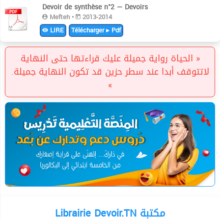
Devoir de synthèse n°2 — Devoirs
Mefteh •
2013-2014
LIRE
Télécharger ▸ Pdf
« الحياة رواية جميلة عليك قراءتها حتى النهاية
لاتتوقف أبدا عند سطر حزين قد تكون النهاية جميلة.
»
Librairie Devoir.TN مكتبة