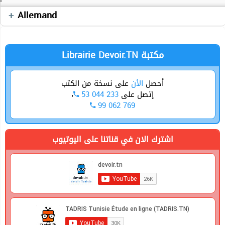
Séries
Devoirs
Allemand
Economie
Librairie Devoir.TN مكتبة
أحصل
الأن
على نسخة من الكتب
،
53 044 233
إتصل على
99 062 769
اشترك الان في قناتنا على اليوتيوب