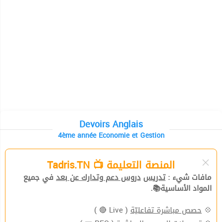
Devoirs Anglais
4ème année Economie et Gestion
المنصة التعليمة 📺 Tadris.TN
مافات شيء :
تدريس
دروس دعم وتدارك عن بعد
في جميع
المواد الأساسية📚.
( Live 🔴 )
حصص مباشرة تفاعليّة
💠