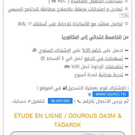
( REC 📼 )
تسجيلات الحصص المباشرة
💠
تمارين و امتحانات مرفقة بالإصلاح مطابقة للبرنامج الرسمي
💠
🇹🇳
⁉ 🙋🏼
تواصل مباشر مع الأساتذة للإجابة على أسئلتك
💠
من
الخامسة ابتدائي
إلى
البكالوريا
🎁
الإشتراك السنوي
على
خَصْم 35%
⬅ احصل على
تصل الي 5 أقساط 😍
تسهيلات في الدفع
⬅
للإخوة تصل 50% 👪
تخفيضات
⬅
لمدة أسبوع
تجربة مجانية
⬅
ℹ للإشتراك قوم بعملية التسجيل🔐 في الموقع |
WWW.TADRIS.TN
🌐
96.609.606
ثم يرجى الاتصال بالرقم 📞 |
لتفعيل✔ حسابك.
ÉTUDE EN LIGNE / DOUROUS DA3M &
TADAROK