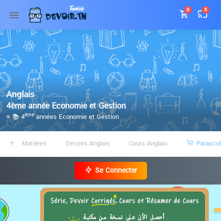
0
5
Anglais
4ème année Economie et Gestion
≡ 📚 4
années Economie et Gestion
ème
Matières
Devoirs Anglais
Cours Anglais
Parascol
Se Connecter