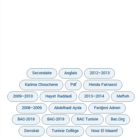
Secondaire
Anglais
2012–2013
Karima Chouchene
Pdf
Henda Fatnassi
2009–2010
Hayet Raddadi
2013–2014
Mefteh
2008–2009
Abdelhadi Ayda
Ferdjeni Adnen
BAC-2018
BAC-2019
BAC Tunisie
Bac.org
Devoirat
Tunisie Collège
Nour El Maaref