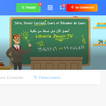
0
5
Panier
Se Connecter
oirs Economie
Parascolaires