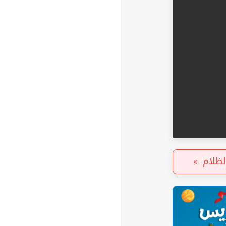
« لظلام