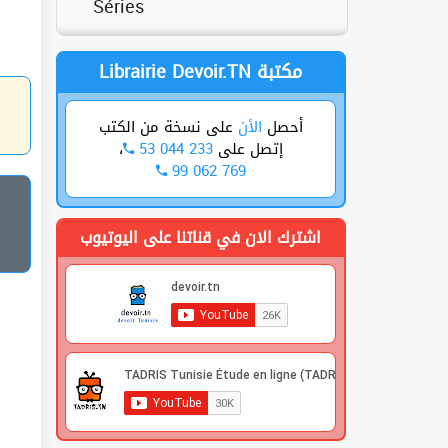
Séries
Librairie Devoir.TN مكتبة
أحصل
الأن
على نسخة من الكتب
،
53 044 233
إتصل على
99 062 769
اشترك الان في قناتنا على اليوتيوب