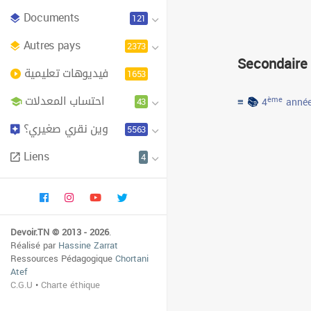
Documents
121
Autres pays
2373
Secondaire
فيديوهات تعليمية
1653
احتساب المعدلات
≡ 📚
43
ème
4
année
وين نقري صغيري؟
5563
Liens
4
Devoir.TN © 2013 - 2026
.
Réalisé par
Hassine Zarrat
Ressources Pédagogique
Chortani
Atef
C.G.U
•
Charte éthique