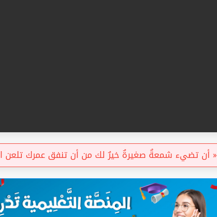
أن تضيء شمعةٌ صغيرةٌ خيرٌ لك من أن تنفق عمرك تلعن ا. »