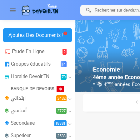
Ajoutez Des Documents !
Étude En Ligne
2
Groupes éducatifs
14
Economie
Librairie Devoir.TN
4ème année Econom
70
ème
≡ 📚 4
années Eco
BANQUE DE DEVOIRS
ابتدائي
3432
أساسي
3727
Secondaire
18381
Superieur
2533