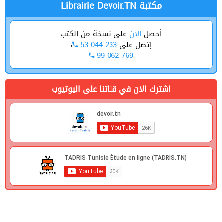
Librairie Devoir.TN مكتبة
أحصل
الأن
على نسخة من الكتب
،
53 044 233
إتصل على
99 062 769
اشترك الان في قناتنا على اليوتيوب