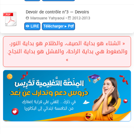
Devoir de contrôle n°3 — Devoirs
Marouane Yahyaoui •
2012-2013
LIRE
Télécharger ▸ Pdf
« الشتاء هو بداية الصيف، والظلام هو بداية النور،
والضغوط هي بداية الراحة، والفشل هو بداية النجاح.
»