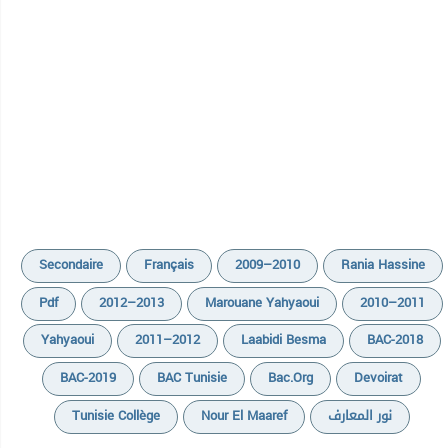
Secondaire
Français
2009–2010
Rania Hassine
Pdf
2012–2013
Marouane Yahyaoui
2010–2011
Yahyaoui
2011–2012
Laabidi Besma
BAC-2018
BAC-2019
BAC Tunisie
Bac.org
Devoirat
Tunisie Collège
Nour El Maaref
نور المعارف