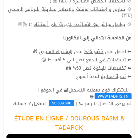
( REC 📼 )
تسجيلات الحصص المباشرة
💠
تمارين و امتحانات مرفقة بالإصلاح مطابقة للبرنامج الرسمي
💠
🇹🇳
⁉ 🙋🏼
تواصل مباشر مع الأساتذة للإجابة على أسئلتك
💠
من
الخامسة ابتدائي
إلى
البكالوريا
🎁
الإشتراك السنوي
على
خَصْم 35%
⬅ احصل على
تصل الي 5 أقساط 😍
تسهيلات في الدفع
⬅
للإخوة تصل 50% 👪
تخفيضات
⬅
لمدة أسبوع
تجربة مجانية
⬅
ℹ للإشتراك قوم بعملية التسجيل🔐 في الموقع |
WWW.TADRIS.TN
🌐
96.609.606
ثم يرجى الاتصال بالرقم 📞 |
لتفعيل✔ حسابك.
ÉTUDE EN LIGNE / DOUROUS DA3M &
TADAROK