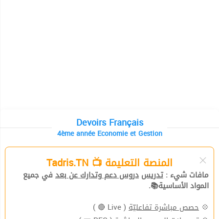
Devoirs Français
4ème année Economie et Gestion
المنصة التعليمة 📺 Tadris.TN
مافات شيء :
تدريس
دروس دعم وتدارك عن بعد
في جميع
المواد الأساسية📚.
( Live 🔴 )
حصص مباشرة تفاعليّة
💠