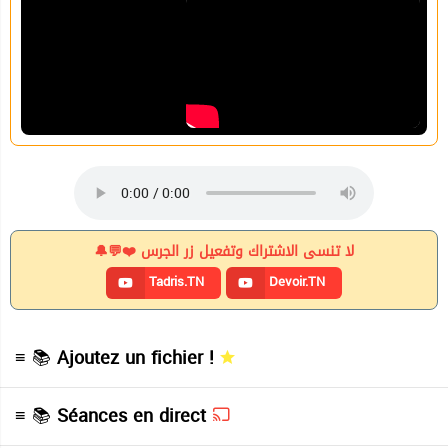
لا تنسى الاشتراك وتفعيل زر الجرس ❤️💬🔔
Tadris.TN
Devoir.TN
≡ 📚
Ajoutez un fichier !
≡ 📚
Séances en direct