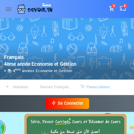
0
5
Français
4ème année Economie et Gestion
≡ 📚 4
années Economie et Gestion
ème
Matières
Devoirs Français
Parascolaires
Se Connecter