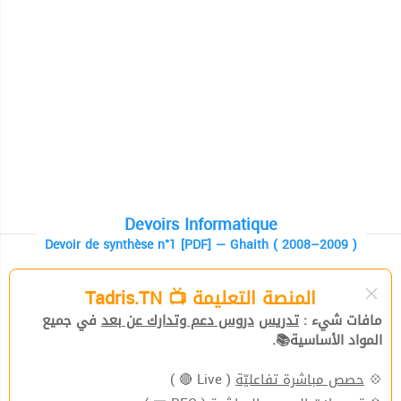
Devoirs Informatique
Devoir de synthèse n°1 [PDF] — Ghaith ( 2008–2009 )
المنصة التعليمة 📺 Tadris.TN
مافات شيء :
تدريس
دروس دعم وتدارك عن بعد
في جميع
المواد الأساسية📚.
( Live 🔴 )
حصص مباشرة تفاعليّة
💠