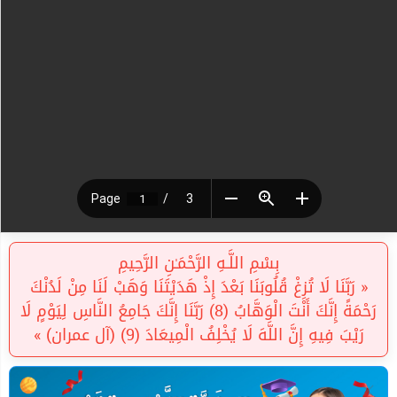
بِسْمِ اللَّـهِ الرَّحْمَـٰنِ الرَّحِيمِ
« رَبَّنَا لَا تُزِغْ قُلُوبَنَا بَعْدَ إِذْ هَدَيْتَنَا وَهَبْ لَنَا مِنْ لَدُنْكَ
رَحْمَةً إِنَّكَ أَنْتَ الْوَهَّابُ (8) رَبَّنَا إِنَّكَ جَامِعُ النَّاسِ لِيَوْمٍ لَا
رَيْبَ فِيهِ إِنَّ اللَّهَ لَا يُخْلِفُ الْمِيعَادَ (9) (آل عمران) »