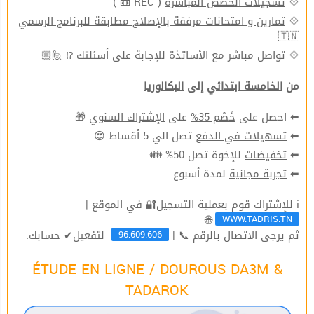
( REC 📼 )
تسجيلات الحصص المباشرة
💠
تمارين و امتحانات مرفقة بالإصلاح مطابقة للبرنامج الرسمي
💠
🇹🇳
⁉ 🙋🏼
تواصل مباشر مع الأساتذة للإجابة على أسئلتك
💠
من
الخامسة ابتدائي
إلى
البكالوريا
🎁
الإشتراك السنوي
على
خَصْم 35%
⬅ احصل على
تصل الي 5 أقساط 😍
تسهيلات في الدفع
⬅
للإخوة تصل 50% 👪
تخفيضات
⬅
لمدة أسبوع
تجربة مجانية
⬅
ℹ للإشتراك قوم بعملية التسجيل🔐 في الموقع |
WWW.TADRIS.TN
🌐
96.609.606
ثم يرجى الاتصال بالرقم 📞 |
لتفعيل✔ حسابك.
ÉTUDE EN LIGNE / DOUROUS DA3M &
TADAROK