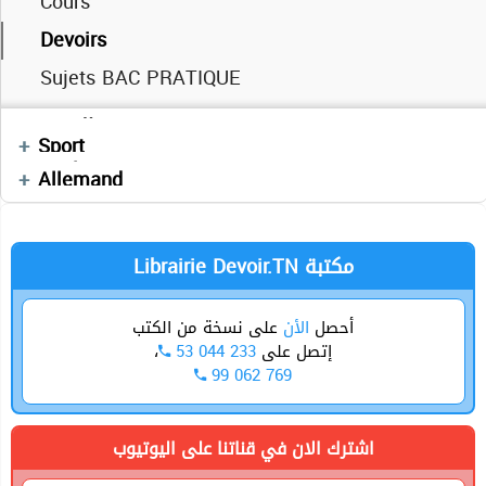
Cours
Séries
Devoirs
Cours
Videos
Cours
Sujets BAC PRATIQUE
Cours
Devoirs
Cours
Devoirs
Devoirs
العربية
Enchainement
Mathématiques
Géstion
Devoirs
Sport
Séries
Devoirs
Anglais
Allemand
Economie
Librairie Devoir.TN مكتبة
أحصل
الأن
على نسخة من الكتب
،
53 044 233
إتصل على
99 062 769
اشترك الان في قناتنا على اليوتيوب