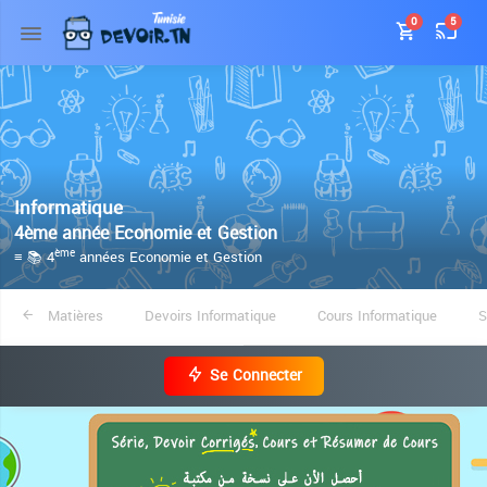
0
5
Informatique
4ème année Economie et Gestion
≡ 📚 4
années Economie et Gestion
ème
Matières
Devoirs Informatique
Cours Informatique
S
Se Connecter