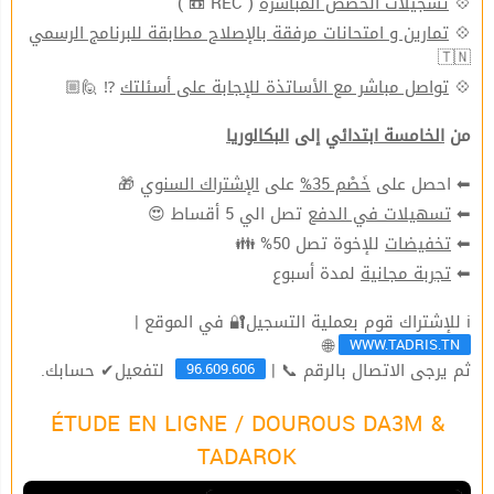
( REC 📼 )
تسجيلات الحصص المباشرة
💠
تمارين و امتحانات مرفقة بالإصلاح مطابقة للبرنامج الرسمي
💠
🇹🇳
⁉ 🙋🏼
تواصل مباشر مع الأساتذة للإجابة على أسئلتك
💠
من
الخامسة ابتدائي
إلى
البكالوريا
🎁
الإشتراك السنوي
على
خَصْم 35%
⬅ احصل على
تصل الي 5 أقساط 😍
تسهيلات في الدفع
⬅
للإخوة تصل 50% 👪
تخفيضات
⬅
لمدة أسبوع
تجربة مجانية
⬅
ℹ للإشتراك قوم بعملية التسجيل🔐 في الموقع |
WWW.TADRIS.TN
🌐
96.609.606
ثم يرجى الاتصال بالرقم 📞 |
لتفعيل✔ حسابك.
ÉTUDE EN LIGNE / DOUROUS DA3M &
TADAROK