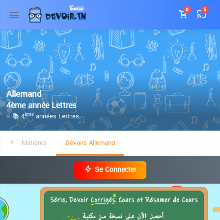
0
5
Allemand
4ème année Lettres
≡ 📚 4
années Lettres
ème
Matières
Devoirs Allemand
Se Connecter