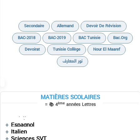
Secondaire
Allemand
Devoir De Révision
BAC-2018
BAC-2019
BAC Tunisie
Bac.org
Devoirat
Tunisie Collège
Nour El Maaref
نور المعارف
Cours
Devoirs
MATIÈRES SCOLAIRES
Cours
Cours
ème
≡ 📚 4
années Lettres
Sujets BAC PRATIQUE
Devoirs
Devoirs
Cours
Informatique
التاريخ
Cours
فلسفة
Espagnol
Devoirs
Devoirs
Devoirs
Cours
Italien
Devoirs
Résumés
Résumés
Sciences SVT