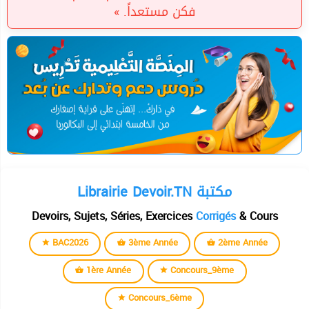
فكن مستعداً. »
Librairie Devoir.TN مكتبة
Devoirs, Sujets, Séries, Exercices
Corrigés
& Cours
BAC2026
3ème Année
2ème Année
1ère Année
Concours_9ème
Concours_6ème