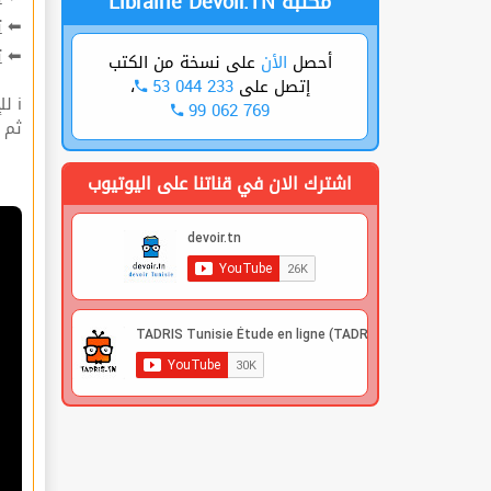
Librairie Devoir.TN مكتبة
ت
⬅
ة
⬅
على نسخة من الكتب
الأن
أحصل
،
53 044 233
إتصل على
ℹ للإشتراك قوم بعملية التسجيل🔐 في الموقع |
99 062 769
 |
اشترك الان في قناتنا على اليوتيوب