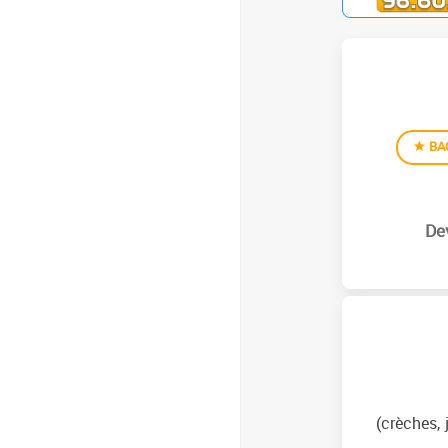
BA
(crèches, 