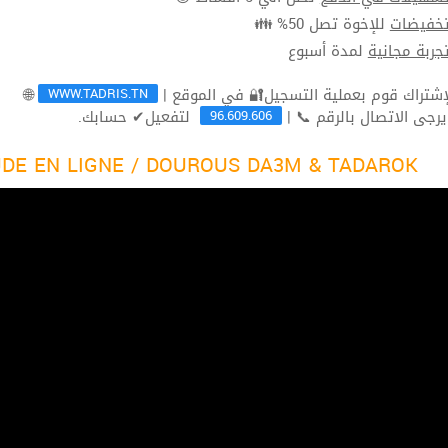
للإخوة تصل 50% 👪
تخفيضا
لمدة أسبوع
تجربة مجاني
WWW.TADRIS.TN
🌐
96.609.606
لتفعيل✔ حسابك.
ثم يرجى الاتصال بالرقم 
DE EN LIGNE / DOUROUS DA3M & TADAROK