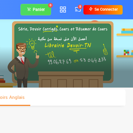
0
5
Panier
Se Connecter
oirs Anglais