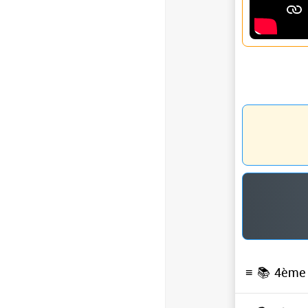
≡ 📚
4ème 