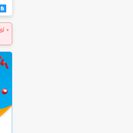
6
لو إ