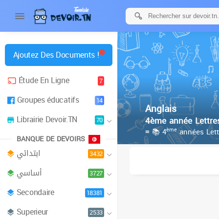
Ajoutez Des Documents !
Étude En Ligne
7
Groupes éducatifs
14
Anglais
Librairie Devoir.TN
4ème année Lettre
70
ème
≡ 📚 4
années Lett
BANQUE DE DEVOIRS
ابتدائي
3432
أساسي
3727
Secondaire
18381
Superieur
2533