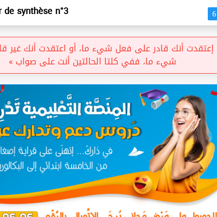
r de synthèse n°3
عتقدت أنك قادر على فعل شيء ما، أو اعتقدت أنك غير قاد
شيء ما، ففي كلتا الحالتين أنت على صواب »