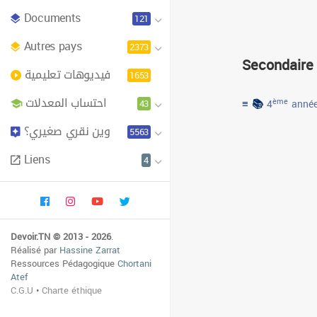
Documents
121
Autres pays
2373
Secondaire
فيديوهات تعليمية
1653
احتساب المعدلات
≡ 📚
43
ème
4
année
وين نقري صغيري؟
5563
Liens
4
Devoir.TN © 2013 - 2026
.
Réalisé par
Hassine Zarrat
Ressources Pédagogique
Chortani
Atef
C.G.U
•
Charte éthique