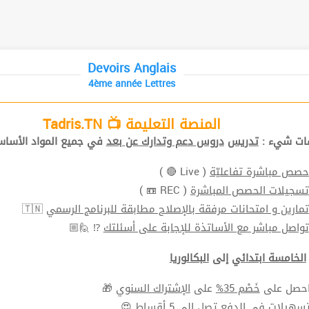
Devoirs Anglais
4ème année Lettres
المنصة التعليمة 📺 Tadris.TN
افات شيء
تدريس
دروس دعم وتدارك عن بعد
في جميع المواد الأ📚.
( Live 🔴 )
حصص مباشرة تفاعليّة
( REC 📼 )
تسجيلات الحصص المباشرة
🇹🇳
تمارين و امتحانات مرفقة بالإصلاح مطابقة للبرنامج الرسمي
⁉ 🙋🏼
تواصل مباشر مع الأساتذة للإجابة على أسئلتك
الخامسة ابتدائي
إلى
البكالوريا
🎁
الإشتراك السنوي
على
خَصْم 35%
⬅ ل على
سهيلات في الدفع
تصل الي 5 أقساط 😍