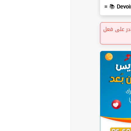
≡ 📚
Devoi
« ر على فعل