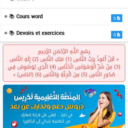
Traitement image
( Cours 3 )
≡ 📚
Cours word
6
≡ 📚
Devoirs et exercices
8
بِسْمِ اللَّـهِ الرَّحْمَـٰنِ الرَّحِيمِ
« قُلْ أَعُوذُ بِرَبِّ النَّاسِ (1) مَلِكِ النَّاسِ (2) إِلَهِ النَّاسِ
(3) مِنْ شَرِّ الْوَسْوَاسِ الْخَنَّاسِ (4) الَّذِي يُوَسْوِسُ فِي
صُدُورِ النَّاسِ (5) مِنَ الْجِنَّةِ وَالنَّاسِ (6) (الناس) »