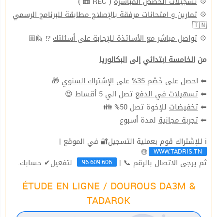
( REC 📼 )
تسجيلات الحصص المباشرة
💠
تمارين و امتحانات مرفقة بالإصلاح مطابقة للبرنامج الرسمي
💠
🇹🇳
⁉ 🙋🏼
تواصل مباشر مع الأساتذة للإجابة على أسئلتك
💠
من
الخامسة ابتدائي
إلى
البكالوريا
🎁
الإشتراك السنوي
على
خَصْم 35%
⬅ احصل على
تصل الي 5 أقساط 😍
تسهيلات في الدفع
⬅
للإخوة تصل 50% 👪
تخفيضات
⬅
لمدة أسبوع
تجربة مجانية
⬅
ℹ للإشتراك قوم بعملية التسجيل🔐 في الموقع |
WWW.TADRIS.TN
🌐
96.609.606
ثم يرجى الاتصال بالرقم 📞 |
لتفعيل✔ حسابك.
ÉTUDE EN LIGNE / DOUROUS DA3M &
TADAROK