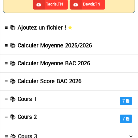
Tadris.TN
Devoir.TN
≡ 📚
Ajoutez un fichier !
≡ 📚
Calculer Moyenne 2025/2026
≡ 📚
Calculer Moyenne BAC 2026
≡ 📚
Calculer Score BAC 2026
≡ 📚
Cours 1
7
Multimedia
( Cours 3 )
≡ 📚
Cours 2
7
Tp trait image
( Cours 3 )
≡ 📚
Cours 3