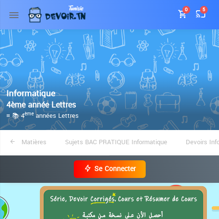
0
5
Informatique
4ème année Lettres
≡ 📚 4
années Lettres
ème
Matières
Sujets BAC PRATIQUE Informatique
Devoirs Inf
Se Connecter