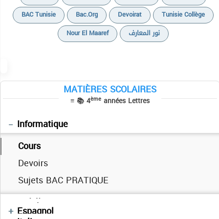
BAC Tunisie
Bac.org
Devoirat
Tunisie Collège
Nour El Maaref
نور المعارف
MATIÈRES SCOLAIRES
ème
≡ 📚 4
années Lettres
Informatique
Cours
Devoirs
Cours
Cours
Sujets BAC PRATIQUE
Devoirs
Devoirs
Cours
التاريخ
Cours
فلسفة
Espagnol
Devoirs
Devoirs
Devoirs
Cours