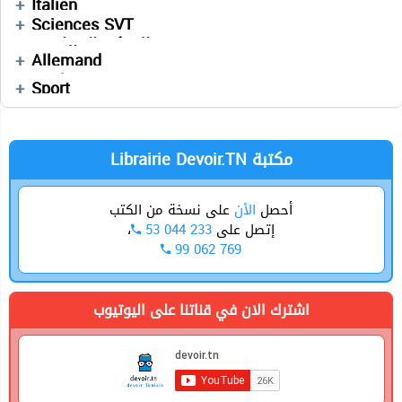
Italien
Devoirs
Résumés
Résumés
Sciences SVT
Cours
Devoirs
التفكير الإسلامي
Devoirs
Français
العربية
Devoirs
Allemand
Enchainement
Anglais
Sport
Librairie Devoir.TN مكتبة
أحصل
الأن
على نسخة من الكتب
،
53 044 233
إتصل على
99 062 769
اشترك الان في قناتنا على اليوتيوب