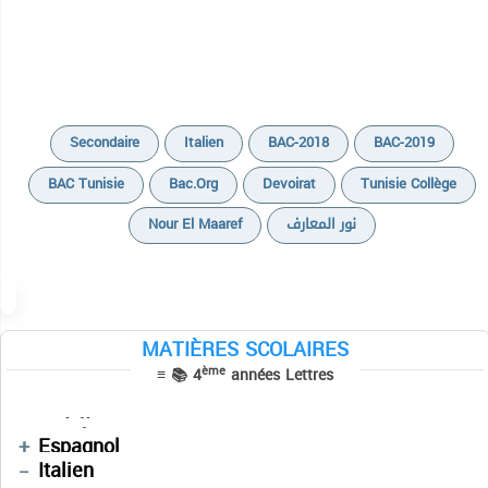
Secondaire
Italien
BAC-2018
BAC-2019
BAC Tunisie
Bac.org
Devoirat
Tunisie Collège
Nour El Maaref
نور المعارف
Cours
Devoirs
MATIÈRES SCOLAIRES
Cours
Cours
ème
≡ 📚 4
années Lettres
Sujets BAC PRATIQUE
Devoirs
Devoirs
Informatique
التاريخ
Cours
فلسفة
Espagnol
Italien
Cours