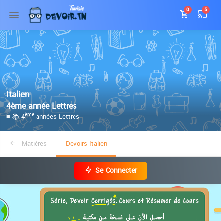
0
5
Italien
4ème année Lettres
≡ 📚 4
années Lettres
ème
Matières
Devoirs Italien
Se Connecter