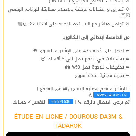
( REC 📼 )
تسجيلات الحصص المباشرة
💠
تمارين و امتحانات مرفقة بالإصلاح مطابقة للبرنامج الرسمي
💠
🇹🇳
⁉ 🙋🏼
تواصل مباشر مع الأساتذة للإجابة على أسئلتك
💠
من
الخامسة ابتدائي
إلى
البكالوريا
🎁
الإشتراك السنوي
على
خَصْم 35%
⬅ احصل على
تصل الي 5 أقساط 😍
تسهيلات في الدفع
⬅
للإخوة تصل 50% 👪
تخفيضات
⬅
لمدة أسبوع
تجربة مجانية
⬅
ℹ للإشتراك قوم بعملية التسجيل🔐 في الموقع |
WWW.TADRIS.TN
🌐
96.609.606
ثم يرجى الاتصال بالرقم 📞 |
لتفعيل✔ حسابك.
ÉTUDE EN LIGNE / DOUROUS DA3M &
TADAROK