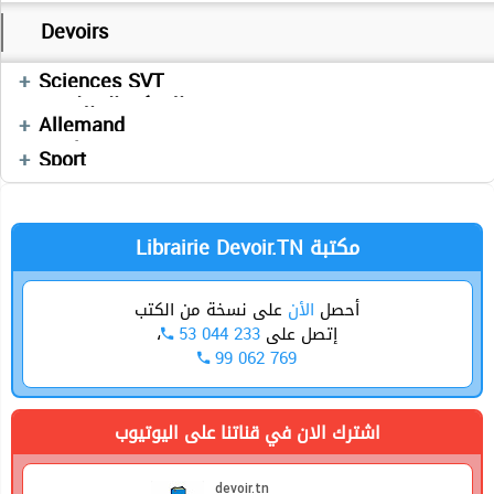
Devoirs
Devoirs
Devoirs
Cours
Devoirs
Résumés
Résumés
Sciences SVT
Cours
Devoirs
التفكير الإسلامي
Devoirs
Français
العربية
Devoirs
Allemand
Enchainement
Anglais
Sport
Librairie Devoir.TN مكتبة
أحصل
الأن
على نسخة من الكتب
،
53 044 233
إتصل على
99 062 769
اشترك الان في قناتنا على اليوتيوب