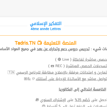
التفكير الإسلامي
4ème année Lettres
المنصة التعليمة 📺 Tadris.TN
افات شيء
تدريس
دروس دعم وتدارك عن بعد
في جميع المواد الأ📚.
( Live 🔴 )
حصص مباشرة تفاعليّة
( REC 📼 )
تسجيلات الحصص المباشرة
🇹🇳
تمارين و امتحانات مرفقة بالإصلاح مطابقة للبرنامج الرسمي
⁉ 🙋🏼
تواصل مباشر مع الأساتذة للإجابة على أسئلتك
الخامسة ابتدائي
إلى
البكالوريا
🎁
الإشتراك السنوي
على
خَصْم 35%
⬅ ل على
سهيلات في الدفع
تصل الي 5 أقساط 😍