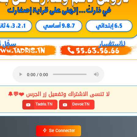
لا تنسى الاشتراك وتفعيل زر الجرس ❤️💬🔔
Tadris.TN
Devoir.TN
Se Connecter