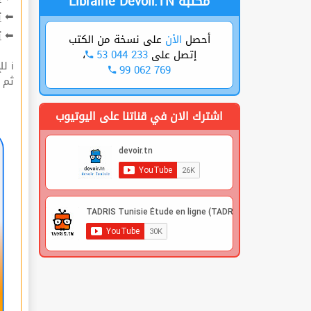
Librairie Devoir.TN مكتبة
ت
⬅
ة
⬅
على نسخة من الكتب
الأن
أحصل
،
53 044 233
إتصل على
ℹ للإشتراك قوم بعملية التسجيل🔐 في الموقع |
99 062 769
 |
اشترك الان في قناتنا على اليوتيوب