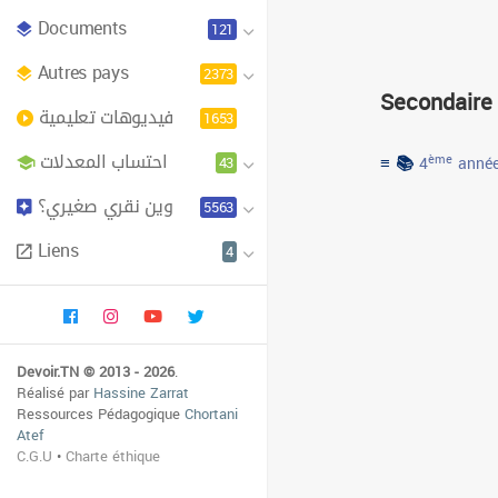
Documents
121
Autres pays
2373
Secondaire
فيديوهات تعليمية
1653
احتساب المعدلات
≡ 📚
43
ème
4
année
وين نقري صغيري؟
5563
Liens
4
Devoir.TN © 2013 - 2026
.
Réalisé par
Hassine Zarrat
Ressources Pédagogique
Chortani
Atef
C.G.U
•
Charte éthique