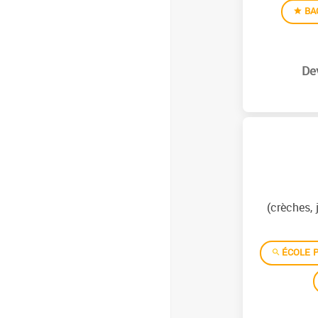
BA
(crèches, 
ÉCOLE P