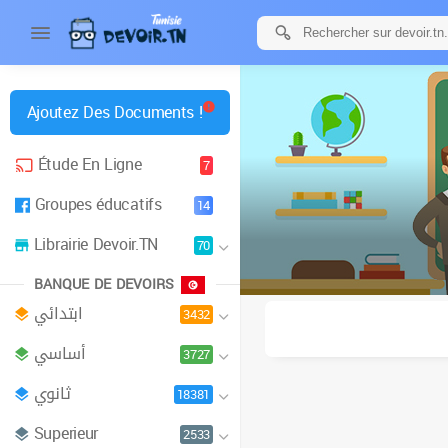
Ajoutez Des Documents !
Étude En Ligne
7
Groupes éducatifs
14
Librairie Devoir.TN
70
BANQUE DE DEVOIRS
ابتدائي
3432
أساسي
3727
ثانوي
18381
Superieur
2533