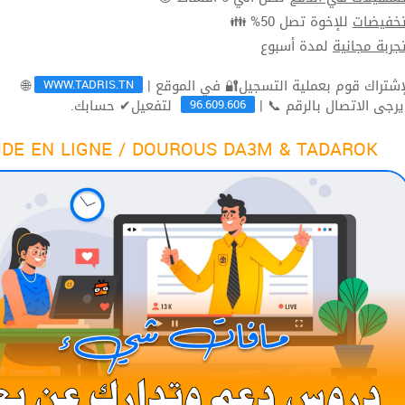
للإخوة تصل 50% 👪
تخفيضا
لمدة أسبوع
تجربة مجاني
WWW.TADRIS.TN
🌐
96.609.606
لتفعيل✔ حسابك.
ثم يرجى الاتصال بالرقم 
DE EN LIGNE / DOUROUS DA3M & TADAROK