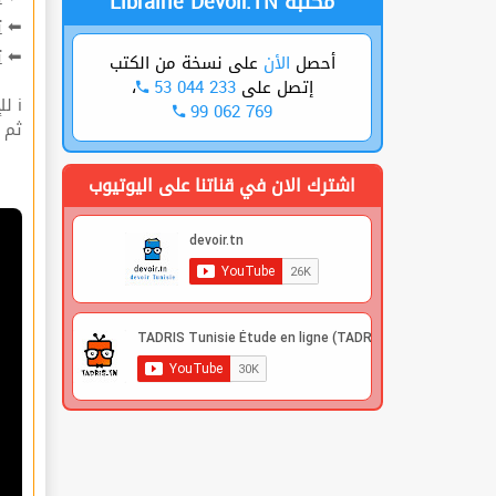
Librairie Devoir.TN مكتبة
ت
⬅
ة
⬅
على نسخة من الكتب
الأن
أحصل
،
53 044 233
إتصل على
ℹ للإشتراك قوم بعملية التسجيل🔐 في الموقع |
99 062 769
 |
اشترك الان في قناتنا على اليوتيوب