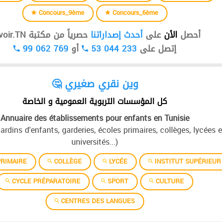
Concours_9ème
Concours_6ème
أحصل
الأن
على
أحدث إصداراتنا
حصرياً من مكتبة Devoir.TN
99 062 769
أو
53 044 233
إتصل على
🤔 وين نقري صغيري
كل المؤسسات التربوية العمومية و الخاصة
Annuaire des établissements pour enfants en Tunisie
jardins d'enfants, garderies, écoles primaires, collèges, lycées e
universités...)
RIMAIRE
COLLÈGE
LYCÉE
INSTITUT SUPÉRIEUR
CYCLE PRÉPARATOIRE
SPORT
CULTURE
CENTRES DES LANGUES