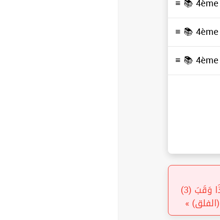
≡ 📚
4ème 
≡ 📚
4ème 
≡ 📚
4ème 
« قُلْ أَعُوذُ بِرَبِّ الْفَلَقِ (1) مِنْ شَرِّ مَا خَلَقَ (2) وَمِنْ شَرِّ غَاسِقٍ إِذَا وَقَبَ (3)