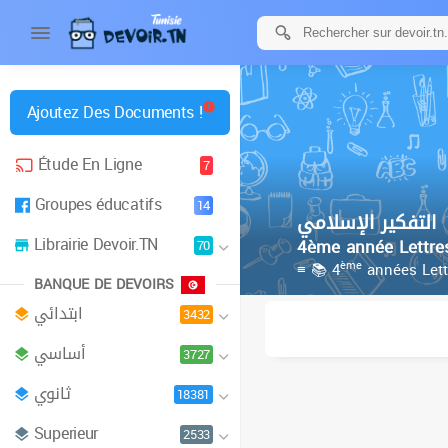
Ajoutez Des Documents !
Étude En Ligne
7
Groupes éducatifs
14
التفكير الإسلامي
Librairie Devoir.TN
4ème année Lettre
70
ème
≡ 📚 4
années Lett
BANQUE DE DEVOIRS
ابتدائي
3432
أساسي
3727
ثانوي
18381
Superieur
2533