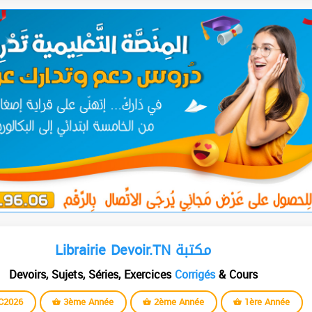
Librairie Devoir.TN مكتبة
Devoirs, Sujets, Séries, Exercices
Corrigés
& Cours
C2026
3ème Année
2ème Année
1ère Année