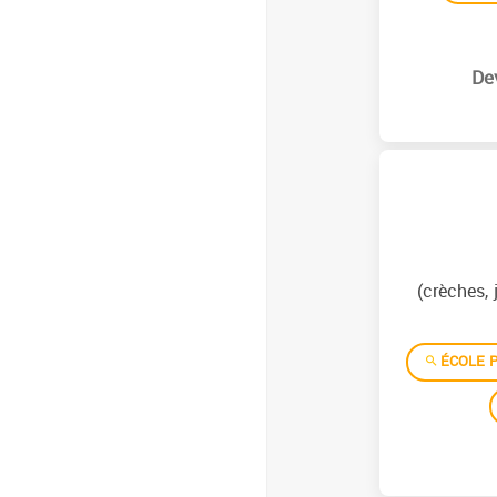
(crèches, 
ÉCOLE P