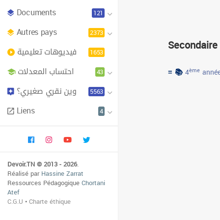
Documents
121
Autres pays
2373
Secondaire
فيديوهات تعليمية
1653
احتساب المعدلات
≡ 📚
43
ème
4
année
وين نقري صغيري؟
5563
Liens
4
Devoir.TN © 2013 - 2026
.
Réalisé par
Hassine Zarrat
Ressources Pédagogique
Chortani
Atef
C.G.U
•
Charte éthique