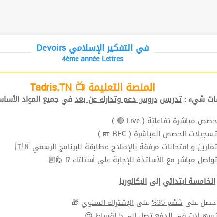
Devoirs في التفكير الإسلامي
4ème année Lettres
المنصة التعليمة 📺 Tadris.TN
افات شيء
تدريس
دروس دعم وتدارك عن بعد
في جميع المواد الأ📚.
( Live 🔴 )
حصص مباشرة تفاعليّة
( REC 📼 )
تسجيلات الحصص المباشرة
🇹🇳
تمارين و امتحانات مرفقة بالإصلاح مطابقة للبرنامج الرسمي
⁉ 🙋🏼
تواصل مباشر مع الأساتذة للإجابة على أسئلتك
الخامسة ابتدائي
إلى
البكالوريا
🎁
الإشتراك السنوي
على
خَصْم 35%
⬅ ل على
سهيلات في الدفع
تصل الي 5 أقساط 😍