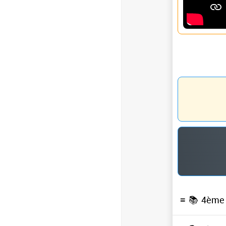
≡ 📚
4ème 