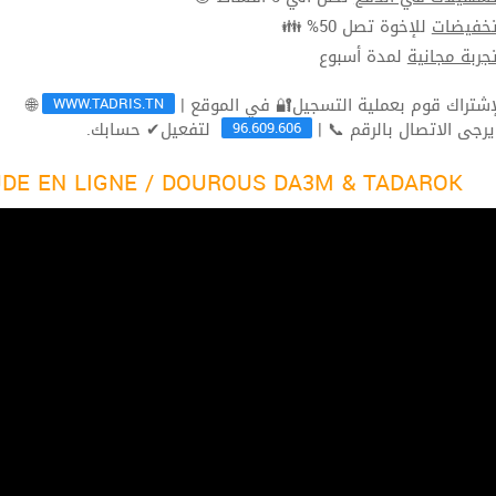
للإخوة تصل 50% 👪
تخفيضا
لمدة أسبوع
تجربة مجاني
WWW.TADRIS.TN
🌐
96.609.606
لتفعيل✔ حسابك.
ثم يرجى الاتصال بالرقم 
DE EN LIGNE / DOUROUS DA3M & TADAROK