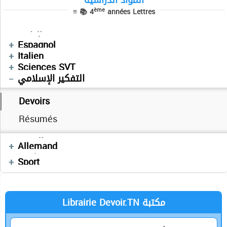
المواد الدراسية
Cours
Cours
ème
≡ 📚 4
années Lettres
Sujets BAC PRATIQUE
Devoirs
Devoirs
Informatique
التاريخ
Cours
فلسفة
Espagnol
Devoirs
Italien
Devoirs
Sciences SVT
التفكير الإسلامي
Cours
Devoirs
Devoirs
Cours
Résumés
Résumés
Cours
Devoirs
Devoirs
Français
العربية
Devoirs
Allemand
Enchainement
Anglais
Sport
Librairie Devoir.TN مكتبة