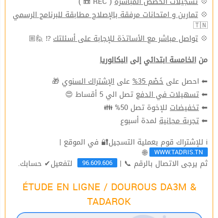
( REC 📼 )
تسجيلات الحصص المباشرة
💠
تمارين و امتحانات مرفقة بالإصلاح مطابقة للبرنامج الرسمي
💠
🇹🇳
⁉ 🙋🏼
تواصل مباشر مع الأساتذة للإجابة على أسئلتك
💠
من
الخامسة ابتدائي
إلى
البكالوريا
🎁
الإشتراك السنوي
على
خَصْم 35%
⬅ احصل على
تصل الي 5 أقساط 😍
تسهيلات في الدفع
⬅
للإخوة تصل 50% 👪
تخفيضات
⬅
لمدة أسبوع
تجربة مجانية
⬅
ℹ للإشتراك قوم بعملية التسجيل🔐 في الموقع |
WWW.TADRIS.TN
🌐
96.609.606
ثم يرجى الاتصال بالرقم 📞 |
لتفعيل✔ حسابك.
ÉTUDE EN LIGNE / DOUROUS DA3M &
TADAROK