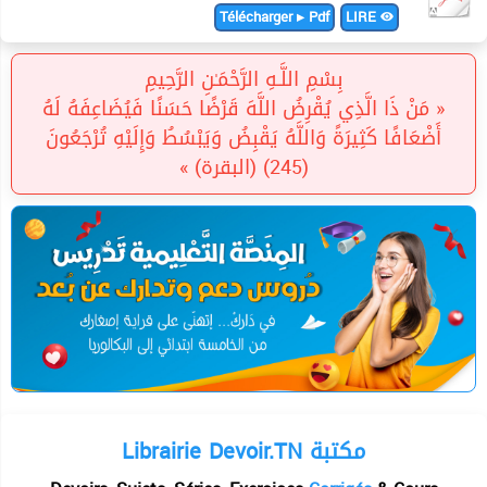
Télécharger ▸ Pdf
LIRE
بِسْمِ اللَّـهِ الرَّحْمَـٰنِ الرَّحِيمِ
« مَنْ ذَا الَّذِي يُقْرِضُ اللَّهَ قَرْضًا حَسَنًا فَيُضَاعِفَهُ لَهُ
أَضْعَافًا كَثِيرَةً وَاللَّهُ يَقْبِضُ وَيَبْسُطُ وَإِلَيْهِ تُرْجَعُونَ
(245) (البقرة) »
Librairie Devoir.TN مكتبة