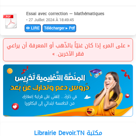
Essai avec correction — Mathématiques
• 27 Juillet 2024 À 18:49:45
LIRE
Télécharger ▸ Pdf
« على المرءِ إذا كان غنيّاً بالذّهب أو المعرفة أن يراعي
فقر الآخرين. »
Librairie Devoir.TN مكتبة