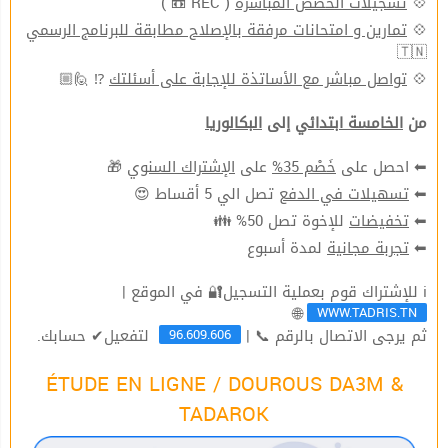
( REC 📼 )
تسجيلات الحصص المباشرة
💠
تمارين و امتحانات مرفقة بالإصلاح مطابقة للبرنامج الرسمي
💠
🇹🇳
⁉ 🙋🏼
تواصل مباشر مع الأساتذة للإجابة على أسئلتك
💠
من
الخامسة ابتدائي
إلى
البكالوريا
🎁
الإشتراك السنوي
على
خَصْم 35%
⬅ احصل على
تصل الي 5 أقساط 😍
تسهيلات في الدفع
⬅
للإخوة تصل 50% 👪
تخفيضات
⬅
لمدة أسبوع
تجربة مجانية
⬅
ℹ للإشتراك قوم بعملية التسجيل🔐 في الموقع |
WWW.TADRIS.TN
🌐
96.609.606
ثم يرجى الاتصال بالرقم 📞 |
لتفعيل✔ حسابك.
ÉTUDE EN LIGNE / DOUROUS DA3M &
TADAROK