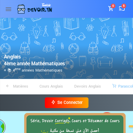
0
5
Anglais
4ème année Mathématiques
≡ 📚 4
années Mathématiques
ème
Matières
Cours Anglais
Devoirs Anglais
Parascol
Se Connecter