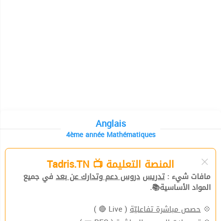
Anglais
4ème année Mathématiques
المنصة التعليمة 📺 Tadris.TN
مافات شيء :
تدريس
دروس دعم وتدارك عن بعد
في جميع
المواد الأساسية📚.
( Live 🔴 )
حصص مباشرة تفاعليّة
💠