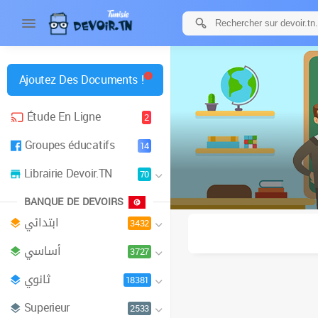
Ajoutez Des Documents !
Étude En Ligne
2
Groupes éducatifs
14
Librairie Devoir.TN
70
BANQUE DE DEVOIRS
ابتدائي
3432
أساسي
3727
ثانوي
18381
Superieur
2533