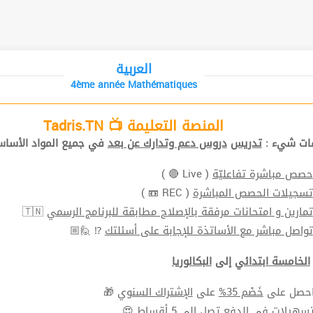
العربية
4ème année Mathématiques
المنصة التعليمة 📺 Tadris.TN
افات شيء
تدريس
دروس دعم وتدارك عن بعد
في جميع المواد الأ📚.
( Live 🔴 )
حصص مباشرة تفاعليّة
( REC 📼 )
تسجيلات الحصص المباشرة
🇹🇳
تمارين و امتحانات مرفقة بالإصلاح مطابقة للبرنامج الرسمي
⁉ 🙋🏼
تواصل مباشر مع الأساتذة للإجابة على أسئلتك
الخامسة ابتدائي
إلى
البكالوريا
🎁
الإشتراك السنوي
على
خَصْم 35%
⬅ ل على
سهيلات في الدفع
تصل الي 5 أقساط 😍