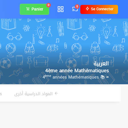
0
5
Panier
Se Connecter
العربية
4ème année Mathématiques
ème
années Mathématiques
≡ 📚 4
المواد الدراسية أخرى
في 