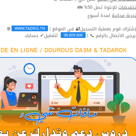
للإخوة تصل 50% 👪
تخفيضا
لمدة أسبوع
تجربة مجاني
WWW.TADRIS.TN
🌐
96.609.606
لتفعيل✔ حسابك.
ثم يرجى الاتصال بالرقم 
DE EN LIGNE / DOUROUS DA3M & TADAROK