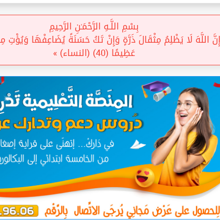
بِسْمِ اللَّـهِ الرَّحْمَـٰنِ الرَّحِيمِ
َ اللَّهَ لَا يَظْلِمُ مِثْقَالَ ذَرَّةٍ وَإِنْ تَكُ حَسَنَةً يُضَاعِفْهَا وَيُؤْتِ مِنْ لَ
عَظِيمًا (40) (النساء) »