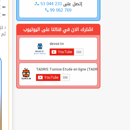
،
53 044 233
إتصل على
ت
⬅
99 062 769
ة
⬅
ℹ للإشتراك قوم بعملية التسجيل🔐 في الموقع |
اشترك الان في قناتنا على اليوتيوب
 |