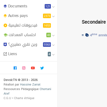
Documents
121
Autres pays
2373
Secondaire
فيديوهات تعليمية
1653
احتساب المعدلات
≡ 📚
43
ème
4
année
وين نقري صغيري؟
5563
Liens
4
Devoir.TN © 2013 - 2026
.
Réalisé par
Hassine Zarrat
Ressources Pédagogique
Chortani
Atef
C.G.U
•
Charte éthique