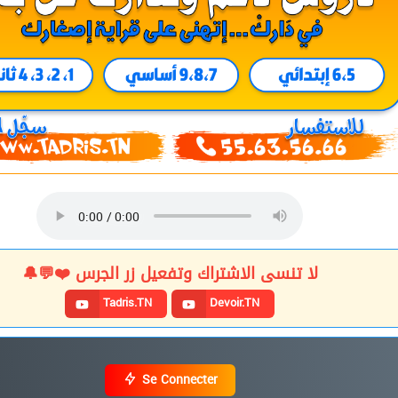
لا تنسى الاشتراك وتفعيل زر الجرس ❤️💬🔔
Tadris.TN
Devoir.TN
Se Connecter