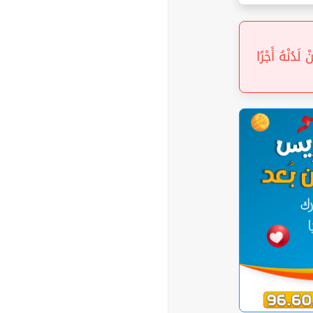
« دُنْهُ أَجْرًا