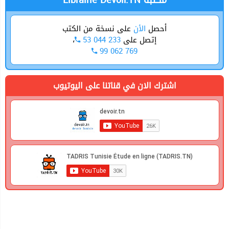
Librairie Devoir.TN مكتبة
أحصل
الأن
على نسخة من الكتب
،
53 044 233
إتصل على
99 062 769
اشترك الان في قناتنا على اليوتيوب