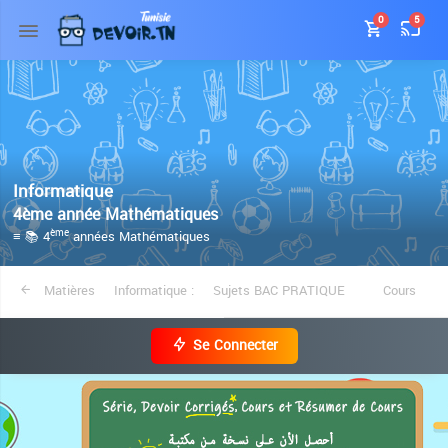
0
5
Informatique
4ème année Mathématiques
≡ 📚 4
années Mathématiques
ème
Matières
Informatique :
Sujets BAC PRATIQUE
Cours
Se Connecter