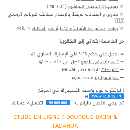
( REC 📼 )
تسجيلات الحصص المباشرة
💠
تمارين و امتحانات مرفقة بالإصلاح مطابقة للبرنامج الرسمي
💠
🇹🇳
⁉ 🙋🏼
تواصل مباشر مع الأساتذة للإجابة على أسئلتك
💠
من
الخامسة ابتدائي
إلى
البكالوريا
🎁
الإشتراك السنوي
على
خَصْم 35%
⬅ احصل على
تصل الي 5 أقساط 😍
تسهيلات في الدفع
⬅
للإخوة تصل 50% 👪
تخفيضات
⬅
لمدة أسبوع
تجربة مجانية
⬅
ℹ للإشتراك قوم بعملية التسجيل🔐 في الموقع |
WWW.TADRIS.TN
🌐
96.609.606
ثم يرجى الاتصال بالرقم 📞 |
لتفعيل✔ حسابك.
ÉTUDE EN LIGNE / DOUROUS DA3M &
TADAROK