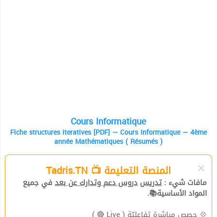
Cours Informatique
Fiche structures iteratives [PDF] — Cours Informatique — 4ème
année Mathématiques ( Résumés )
المنصة التعليمة 📺 Tadris.TN
مافات شيء :
تدريس
دروس دعم وتدارك عن بعد
في جميع
المواد الأساسية📚.
( Live 🔴 )
حصص مباشرة تفاعليّة
💠