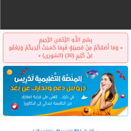
بِسْمِ اللَّـهِ الرَّحْمَـٰنِ الرَّحِيمِ
« وَمَا أَصَابَكُمْ مِنْ مُصِيبَةٍ فَبِمَا كَسَبَتْ أَيْدِيكُمْ وَيَعْفُو
عَنْ كَثِيرٍ (30) (الشورى) »