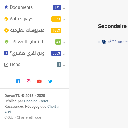
Documents
121
Autres pays
2373
Secondaire
فيديوهات تعليمية
1653
احتساب المعدلات
≡ 📚
43
ème
4
année
وين نقري صغيري؟
5563
Liens
4
Devoir.TN © 2013 - 2026
.
Réalisé par
Hassine Zarrat
Ressources Pédagogique
Chortani
Atef
C.G.U
•
Charte éthique