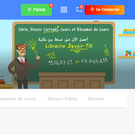
0
5
Panier
Se Connecter
esumés de cours
Devoirs Pilote
Devoirs
ours
Parascolaires