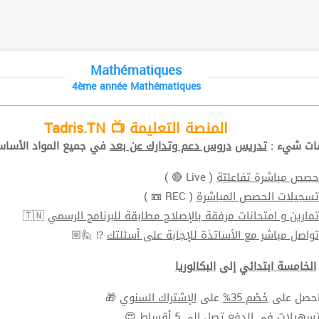
Mathématiques
4ème année Mathématiques
المنصة التعليمة 📺 Tadris.TN
افات شيء
تدريس
دروس دعم وتدارك عن بعد
في جميع المواد الأ📚.
( Live 🔴 )
حصص مباشرة تفاعليّة
( REC 📼 )
تسجيلات الحصص المباشرة
🇹🇳
تمارين و امتحانات مرفقة بالإصلاح مطابقة للبرنامج الرسمي
⁉ 🙋🏼
تواصل مباشر مع الأساتذة للإجابة على أسئلتك
الخامسة ابتدائي
إلى
البكالوريا
🎁
الإشتراك السنوي
على
خَصْم 35%
⬅ ل على
سهيلات في الدفع
تصل الي 5 أقساط 😍