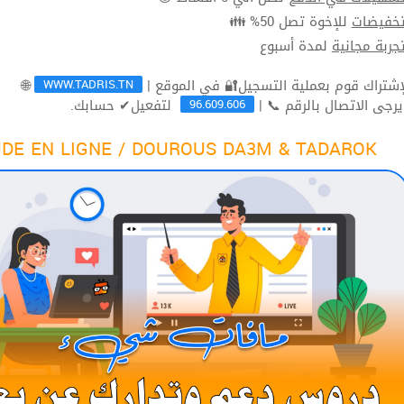
للإخوة تصل 50% 👪
تخفيضا
لمدة أسبوع
تجربة مجاني
WWW.TADRIS.TN
🌐
96.609.606
لتفعيل✔ حسابك.
ثم يرجى الاتصال بالرقم 
DE EN LIGNE / DOUROUS DA3M & TADAROK