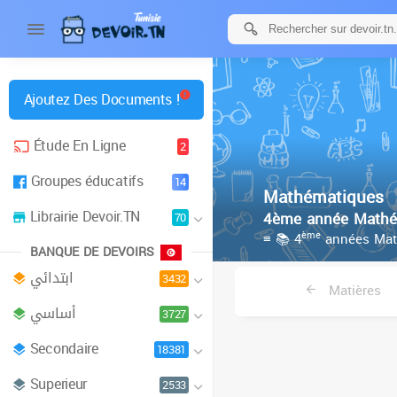
Ajoutez Des Documents !
Étude En Ligne
2
Groupes éducatifs
14
Mathématiques
Librairie Devoir.TN
4ème année Mathé
70
ème
≡ 📚 4
années Mat
BANQUE DE DEVOIRS
ابتدائي
3432
Matières
أساسي
3727
Secondaire
18381
Superieur
2533