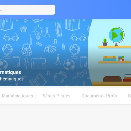
matiques
hématiques
Mathématiques :
Séries Pilotes
Documents Profs
R
Sujets de révisions Pilotes
Séries
Vidéos
C