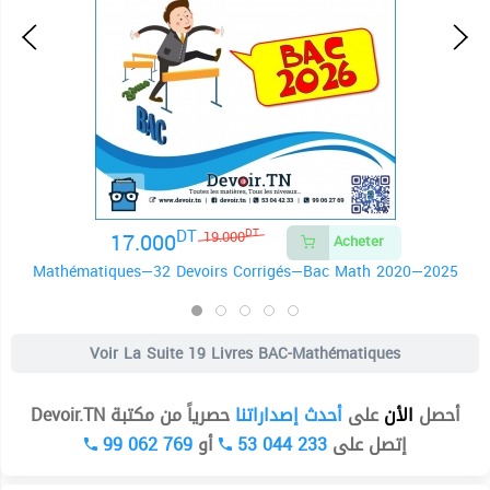
DT
17.000
DT
19.000
Acheter
Mathématiques—32 Devoirs Corrigés—Bac Math 2020—2025
Voir La Suite
19 Livres BAC-Mathématiques
أحصل
الأن
على
أحدث إصداراتنا
حصرياً من مكتبة Devoir.TN
99 062 769
أو
53 044 233
إتصل على