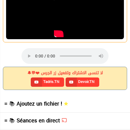
لا تنسى الاشتراك وتفعيل زر الجرس ❤️💬🔔
Tadris.TN
Devoir.TN
≡ 📚
Ajoutez un fichier !
≡ 📚
Séances en direct