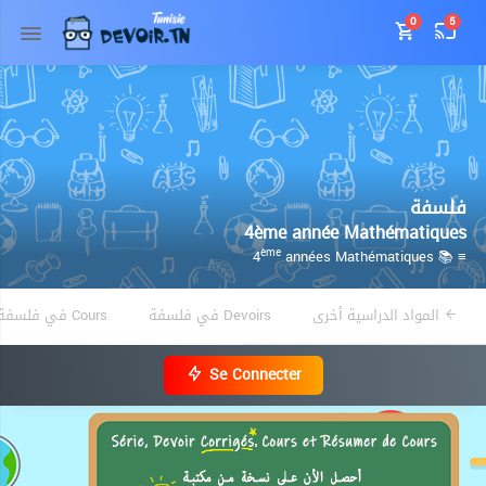
0
5
فلسفة
4ème année Mathématiques
années Mathématiques
≡ 📚 4
ème
المواد الدراسية أخرى
Devoirs في فلسفة
Cours في فلسفة
Se Connecter