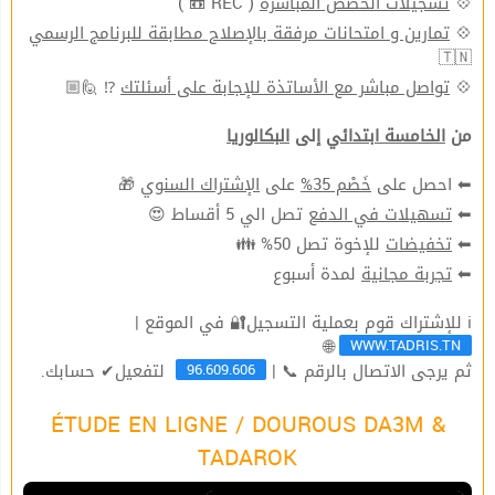
( REC 📼 )
تسجيلات الحصص المباشرة
💠
تمارين و امتحانات مرفقة بالإصلاح مطابقة للبرنامج الرسمي
💠
🇹🇳
⁉ 🙋🏼
تواصل مباشر مع الأساتذة للإجابة على أسئلتك
💠
من
الخامسة ابتدائي
إلى
البكالوريا
🎁
الإشتراك السنوي
على
خَصْم 35%
⬅ احصل على
تصل الي 5 أقساط 😍
تسهيلات في الدفع
⬅
للإخوة تصل 50% 👪
تخفيضات
⬅
لمدة أسبوع
تجربة مجانية
⬅
ℹ للإشتراك قوم بعملية التسجيل🔐 في الموقع |
WWW.TADRIS.TN
🌐
96.609.606
ثم يرجى الاتصال بالرقم 📞 |
لتفعيل✔ حسابك.
ÉTUDE EN LIGNE / DOUROUS DA3M &
TADAROK