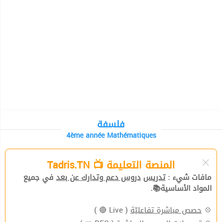
فلسفة
4ème année Mathématiques
المنصة التعليمة 📺 Tadris.TN
مافات شيء :
تدريس
دروس دعم وتدارك عن بعد
في جميع
المواد الأساسية📚.
( Live 🔴 )
حصص مباشرة تفاعليّة
💠