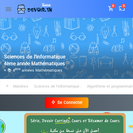
0
5
Sciences de l’informatique
4ème année Mathématiques
≡ 📚 4
années Mathématiques
ème
Matières
Sciences de l’informatique :
Algorithme et programmat
Se Connecter