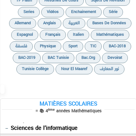
TP Flash
Resumés De Cours
Sujets De Révision
Series
Vidéos
Enchainement
Série
Allemand
Anglais
العربية
Bases De Données
Cours
Espagnol
Français
Italien
Mathématiques
Devoirs
فلسفة
Physique
Sport
TIC
BAC-2018
Devoir de contrôle n°1
Devoirs Pilotes
BAC-2019
BAC Tunisie
Bac.org
Devoirat
Devoir de contrôle n°2
Résumés
Devoir de contrôle n°3
Tunisie Collège
Nour El Maaref
نور المعارف
Résumés de cours
Devoir de synthèse n°1
Sujets de révisions
Devoir de synthèse n°2
Séries
Devoir de synthèse n°3
MATIÈRES SCOLAIRES
Cours
ème
≡ 📚 4
années Mathématiques
Devoirs
Physique
Italien
فلسفة
Sciences de l’informatique