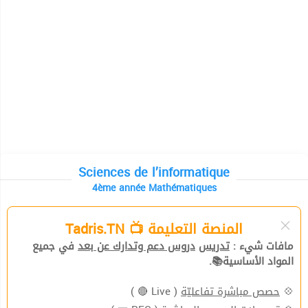
Sciences de l’informatique
4ème année Mathématiques
المنصة التعليمة 📺 Tadris.TN
مافات شيء :
تدريس
دروس دعم وتدارك عن بعد
في جميع
المواد الأساسية📚.
( Live 🔴 )
حصص مباشرة تفاعليّة
💠