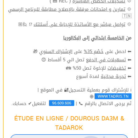
( REC 📼 )
تسجيلات الحصص المباشرة
💠
تمارين و امتحانات مرفقة بالإصلاح مطابقة للبرنامج الرسمي
💠
🇹🇳
⁉ 🙋🏼
تواصل مباشر مع الأساتذة للإجابة على أسئلتك
💠
من
الخامسة ابتدائي
إلى
البكالوريا
🎁
الإشتراك السنوي
على
خَصْم 35%
⬅ احصل على
تصل الي 5 أقساط 😍
تسهيلات في الدفع
⬅
للإخوة تصل 50% 👪
تخفيضات
⬅
لمدة أسبوع
تجربة مجانية
⬅
ℹ للإشتراك قوم بعملية التسجيل🔐 في الموقع |
WWW.TADRIS.TN
🌐
96.609.606
ثم يرجى الاتصال بالرقم 📞 |
لتفعيل✔ حسابك.
ÉTUDE EN LIGNE / DOUROUS DA3M &
TADAROK