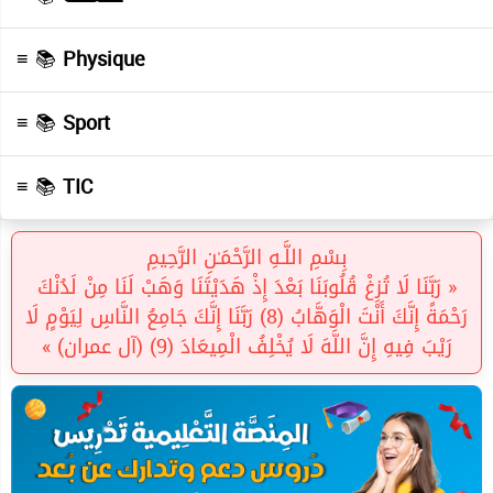
≡ 📚
Physique
≡ 📚
Sport
≡ 📚
TIC
بِسْمِ اللَّـهِ الرَّحْمَـٰنِ الرَّحِيمِ
« رَبَّنَا لَا تُزِغْ قُلُوبَنَا بَعْدَ إِذْ هَدَيْتَنَا وَهَبْ لَنَا مِنْ لَدُنْكَ
رَحْمَةً إِنَّكَ أَنْتَ الْوَهَّابُ (8) رَبَّنَا إِنَّكَ جَامِعُ النَّاسِ لِيَوْمٍ لَا
رَيْبَ فِيهِ إِنَّ اللَّهَ لَا يُخْلِفُ الْمِيعَادَ (9) (آل عمران) »