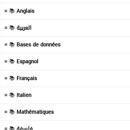
≡ 📚
Anglais
≡ 📚
العربية
≡ 📚
Bases de données
≡ 📚
Espagnol
≡ 📚
Français
≡ 📚
Italien
≡ 📚
Mathématiques
≡ 📚
فلسفة