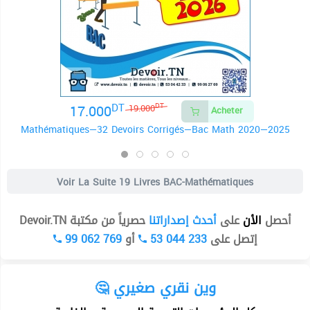
DT
17.000
DT
19.000
Acheter
Mathématiques—32 Devoirs Corrigés—Bac Math 2020—2025
Voir La Suite
19 Livres BAC-Mathématiques
أحصل
الأن
على
أحدث إصداراتنا
حصرياً من مكتبة Devoir.TN
99 062 769
أو
53 044 233
إتصل على
🤔 وين نقري صغيري