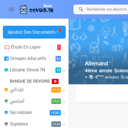
Ajoutez Des Documents !
Étude En Ligne
7
Groupes éducatifs
14
Allemand
Librairie Devoir.TN
4ème année Scienc
70
ème
≡ 📚 4
années Scie
BANQUE DE DEVOIRS
ابتدائي
3432
أساسي
3727
Secondaire
18381
Superieur
2533