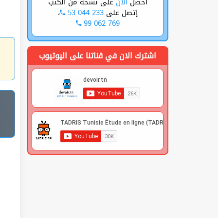
أحصل
الأن
على نسخة من الكتب
،
53 044 233
إتصل على
99 062 769
اشترك الان في قناتنا على اليوتيوب