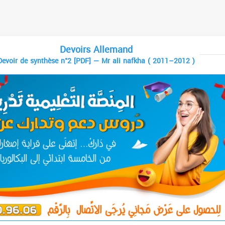
Devoirs Allemand
Devoir de synthèse n°2 [PDF] — Mr ali nafkha ( 2011–2012 )