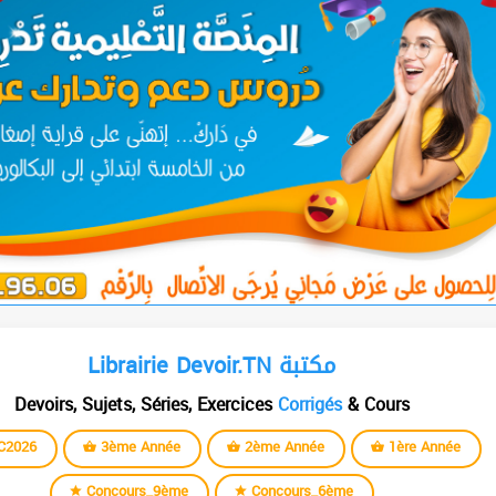
Librairie Devoir.TN مكتبة
Devoirs, Sujets, Séries, Exercices
Corrigés
& Cours
C2026
3ème Année
2ème Année
1ère Année
Concours_9ème
Concours_6ème