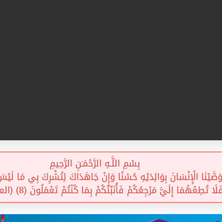
بِسْمِ اللَّـهِ الرَّحْمَـٰنِ الرَّحِيمِ
َّيْنَا الْإِنْسَانَ بِوَالِدَيْهِ حُسْنًا وَإِنْ جَاهَدَاكَ لِتُشْرِكَ بِي مَا لَيْسَ ل
فَلَا تُطِعْهُمَا إِلَيَّ مَرْجِعُكُمْ فَأُنَبِّئُكُمْ بِمَا كُنْتُمْ تَعْمَلُونَ (8) (العنكبوت) 