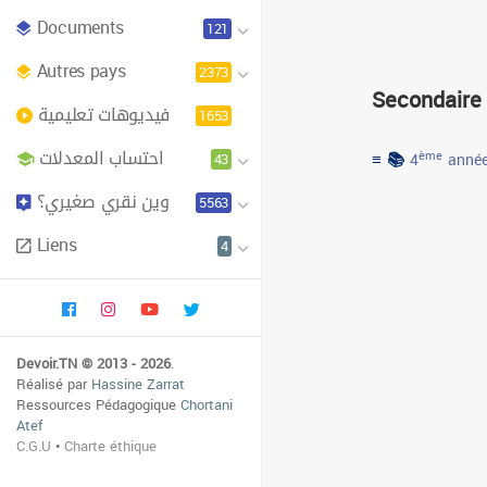
Documents
121
Autres pays
2373
Secondaire
فيديوهات تعليمية
1653
احتساب المعدلات
≡ 📚
43
ème
4
année
وين نقري صغيري؟
5563
Liens
4
Devoir.TN © 2013 - 2026
.
Réalisé par
Hassine Zarrat
Ressources Pédagogique
Chortani
Atef
C.G.U
•
Charte éthique