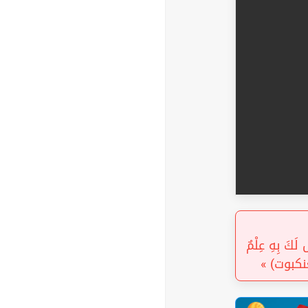
« َكَ بِهِ عِلْمٌ