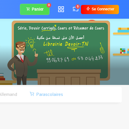
0
5
Panier
Se Connecter
Allemand
Parascolaires