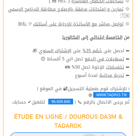
( REC 📼 )
تسجيلات الحصص المباشرة
💠
تمارين و امتحانات مرفقة بالإصلاح مطابقة للبرنامج الرسمي
💠
🇹🇳
⁉ 🙋🏼
تواصل مباشر مع الأساتذة للإجابة على أسئلتك
💠
من
الخامسة ابتدائي
إلى
البكالوريا
🎁
الإشتراك السنوي
على
خَصْم 35%
⬅ احصل على
تصل الي 5 أقساط 😍
تسهيلات في الدفع
⬅
للإخوة تصل 50% 👪
تخفيضات
⬅
لمدة أسبوع
تجربة مجانية
⬅
ℹ للإشتراك قوم بعملية التسجيل🔐 في الموقع |
WWW.TADRIS.TN
🌐
96.609.606
ثم يرجى الاتصال بالرقم 📞 |
لتفعيل✔ حسابك.
ÉTUDE EN LIGNE / DOUROUS DA3M &
TADAROK