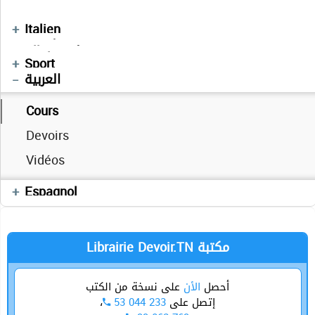
Cours
Séries
Résumés des cours
Devoirs
Vidéos
Cours
Devoirs
Français
Devoirs
Italien
Manuels Scolaires
Devoirs
فلسفة
Allemand
Enchainement
Informatique
Mathématiques
Physique
Anglais
Sport
العربية
Cours
Devoirs
Cours
Exercices
Devoirs
Videos
Vidéos
Cours
Sciences SVT
Espagnol
Librairie Devoir.TN مكتبة
أحصل
الأن
على نسخة من الكتب
،
53 044 233
إتصل على