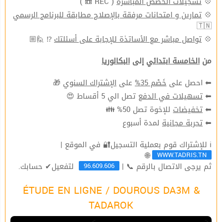
( REC 📼 )
تسجيلات الحصص المباشرة
💠
تمارين و امتحانات مرفقة بالإصلاح مطابقة للبرنامج الرسمي
💠
🇹🇳
⁉ 🙋🏼
تواصل مباشر مع الأساتذة للإجابة على أسئلتك
💠
من
الخامسة ابتدائي
إلى
البكالوريا
🎁
الإشتراك السنوي
على
خَصْم 35%
⬅ احصل على
تصل الي 5 أقساط 😍
تسهيلات في الدفع
⬅
للإخوة تصل 50% 👪
تخفيضات
⬅
لمدة أسبوع
تجربة مجانية
⬅
ℹ للإشتراك قوم بعملية التسجيل🔐 في الموقع |
WWW.TADRIS.TN
🌐
96.609.606
ثم يرجى الاتصال بالرقم 📞 |
لتفعيل✔ حسابك.
ÉTUDE EN LIGNE / DOUROUS DA3M &
TADAROK