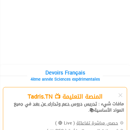
Devoirs Français
4ème année Sciences expérimentales
المنصة التعليمة 📺 Tadris.TN
مافات شيء :
تدريس
دروس دعم وتدارك عن بعد
في جميع
المواد الأساسية📚.
( Live 🔴 )
حصص مباشرة تفاعليّة
💠