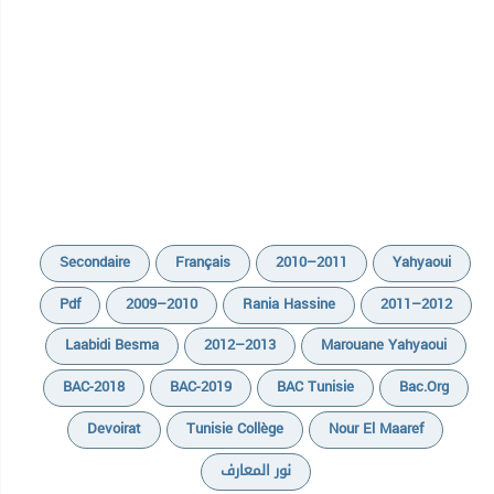
Secondaire
Français
2010–2011
Yahyaoui
Pdf
2009–2010
Rania Hassine
2011–2012
Laabidi Besma
2012–2013
Marouane Yahyaoui
BAC-2018
BAC-2019
BAC Tunisie
Bac.org
Devoirat
Tunisie Collège
Nour El Maaref
نور المعارف