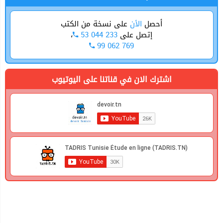
أحصل
الأن
على نسخة من الكتب
،
53 044 233
إتصل على
99 062 769
اشترك الان في قناتنا على اليوتيوب