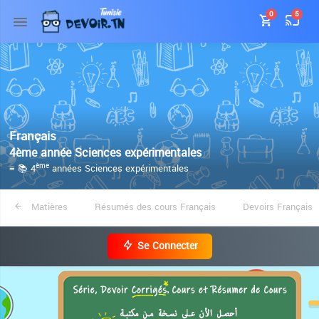
0
5
Français
4ème année Sciences expérimentales
≡ 📚 4
années Sciences expérimentales
ème
Matières
Résumés des cours Français
Devoirs Français
Se Connecter