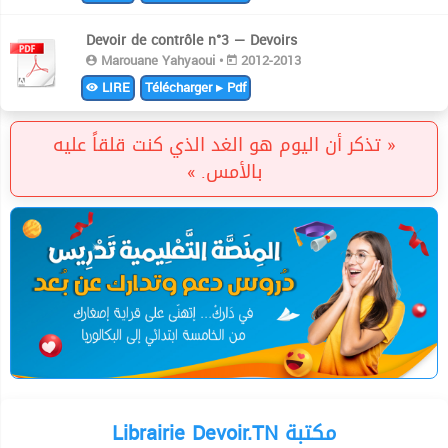
Devoir de contrôle n°3 — Devoirs
Marouane Yahyaoui •
2012-2013
LIRE
Télécharger ▸ Pdf
« تذكر أن اليوم هو الغد الذي كنت قلقاً عليه
بالأمس. »
Librairie Devoir.TN مكتبة