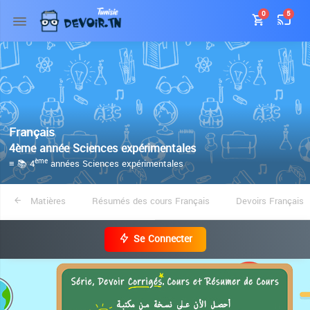
0
5
Français
4ème année Sciences expérimentales
≡ 📚 4
années Sciences expérimentales
ème
Matières
Résumés des cours Français
Devoirs Français
Se Connecter