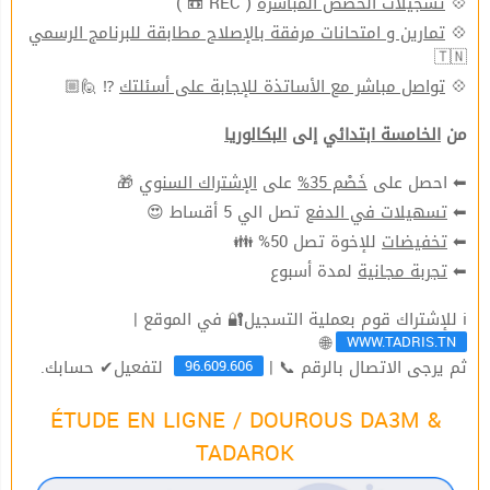
( REC 📼 )
تسجيلات الحصص المباشرة
💠
تمارين و امتحانات مرفقة بالإصلاح مطابقة للبرنامج الرسمي
💠
🇹🇳
⁉ 🙋🏼
تواصل مباشر مع الأساتذة للإجابة على أسئلتك
💠
من
الخامسة ابتدائي
إلى
البكالوريا
🎁
الإشتراك السنوي
على
خَصْم 35%
⬅ احصل على
تصل الي 5 أقساط 😍
تسهيلات في الدفع
⬅
للإخوة تصل 50% 👪
تخفيضات
⬅
لمدة أسبوع
تجربة مجانية
⬅
ℹ للإشتراك قوم بعملية التسجيل🔐 في الموقع |
WWW.TADRIS.TN
🌐
96.609.606
ثم يرجى الاتصال بالرقم 📞 |
لتفعيل✔ حسابك.
ÉTUDE EN LIGNE / DOUROUS DA3M &
TADAROK