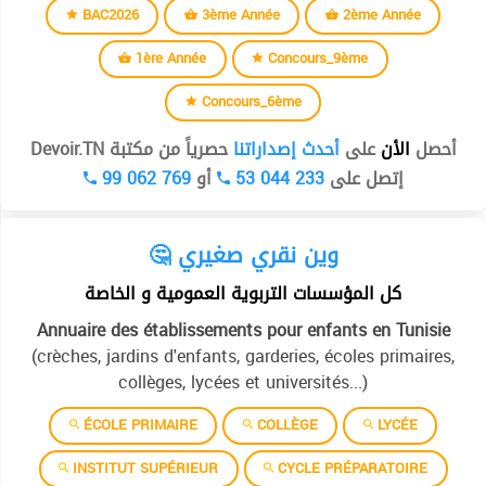
BAC2026
3ème Année
2ème Année
1ère Année
Concours_9ème
Concours_6ème
أحصل
الأن
على
أحدث إصداراتنا
حصرياً من مكتبة Devoir.TN
99 062 769
أو
53 044 233
إتصل على
🤔 وين نقري صغيري
كل المؤسسات التربوية العمومية و الخاصة
Annuaire des établissements pour enfants en Tunisie
(crèches, jardins d'enfants, garderies, écoles primaires,
collèges, lycées et universités...)
ÉCOLE PRIMAIRE
COLLÈGE
LYCÉE
INSTITUT SUPÉRIEUR
CYCLE PRÉPARATOIRE