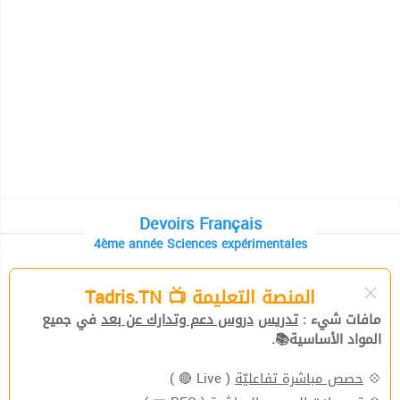
Devoirs Français
4ème année Sciences expérimentales
المنصة التعليمة 📺 Tadris.TN
مافات شيء :
تدريس
دروس دعم وتدارك عن بعد
في جميع
المواد الأساسية📚.
( Live 🔴 )
حصص مباشرة تفاعليّة
💠