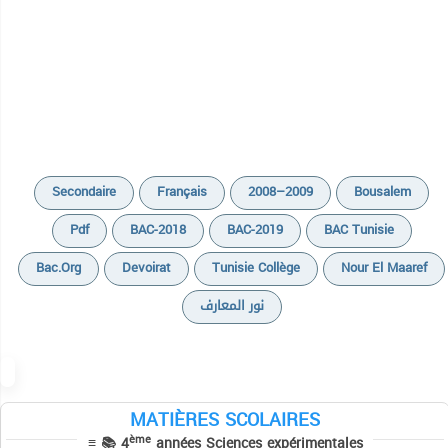
Secondaire
Français
2008–2009
Bousalem
Pdf
BAC-2018
BAC-2019
BAC Tunisie
Bac.org
Devoirat
Tunisie Collège
Nour El Maaref
نور المعارف
Cours
Devoirs
Cours
MATIÈRES SCOLAIRES
Epreuves Corrigées du Baccalauréat
Devoirs
ème
≡ 📚 4
années Sciences expérimentales