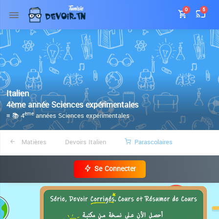
0
5
Italien
4ème année Sciences expérimentales
≡ 📚 4
années Sciences expérimentales
ème
Matières
Devoirs Italien
Parascolaires
Se Connecter