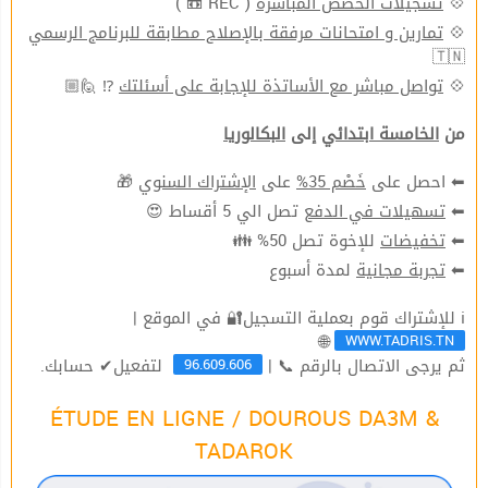
( REC 📼 )
تسجيلات الحصص المباشرة
💠
تمارين و امتحانات مرفقة بالإصلاح مطابقة للبرنامج الرسمي
💠
🇹🇳
⁉ 🙋🏼
تواصل مباشر مع الأساتذة للإجابة على أسئلتك
💠
من
الخامسة ابتدائي
إلى
البكالوريا
🎁
الإشتراك السنوي
على
خَصْم 35%
⬅ احصل على
تصل الي 5 أقساط 😍
تسهيلات في الدفع
⬅
للإخوة تصل 50% 👪
تخفيضات
⬅
لمدة أسبوع
تجربة مجانية
⬅
ℹ للإشتراك قوم بعملية التسجيل🔐 في الموقع |
WWW.TADRIS.TN
🌐
96.609.606
ثم يرجى الاتصال بالرقم 📞 |
لتفعيل✔ حسابك.
ÉTUDE EN LIGNE / DOUROUS DA3M &
TADAROK