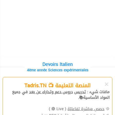
Devoirs Italien
4ème année Sciences expérimentales
المنصة التعليمة 📺 Tadris.TN
مافات شيء :
تدريس
دروس دعم وتدارك عن بعد
في جميع
المواد الأساسية📚.
( Live 🔴 )
حصص مباشرة تفاعليّة
💠