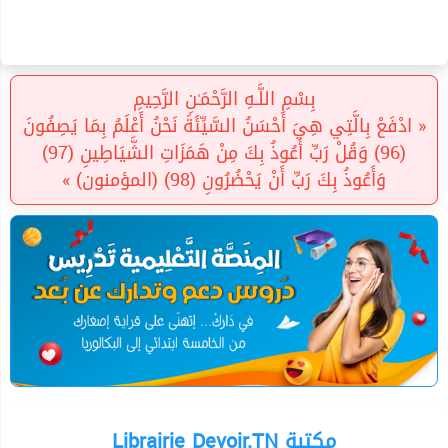
بِسْمِ اللَّـهِ الرَّحْمَـٰنِ الرَّحِيمِ
« ادْفَعْ بِالَّتِي هِيَ أَحْسَنُ السَّيِّئَةَ نَحْنُ أَعْلَمُ بِمَا يَصِفُونَ
(96) وَقُلْ رَبِّ أَعُوذُ بِكَ مِنْ هَمَزَاتِ الشَّيَاطِينِ (97)
وَأَعُوذُ بِكَ رَبِّ أَنْ يَحْضُرُونِ (98) (المؤمنون) »
Librairie Devoir.TN مكتبة